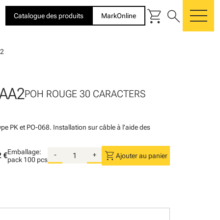
shopping_cart
search
Catalogue des produits
MarkOnline
me
2
AA2
POH ROUGE 30 CARACTERS
pe PK et PO-068. Installation sur câble à l’aide des
Emballage:
shopping_cart
 €
-
+
Ajouter au panier
pack
100 pcs