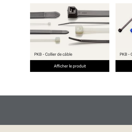
PKB - Collier de câble
PKB - C
Afficher le produit