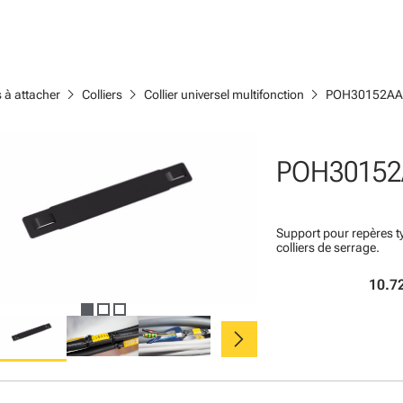
chevron_right
chevron_right
chevron_right
s à attacher
Colliers
Collier universel multifonction
POH30152AA
POH30152
Support pour repères ty
colliers de serrage.
10.72
chevron_right