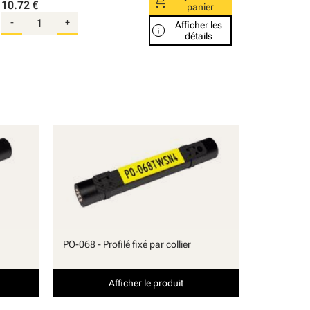
shopping_cart
10.72 €
panier
-
+
Afficher les
info
détails
PO-068 - Profilé fixé par collier
Afficher le produit