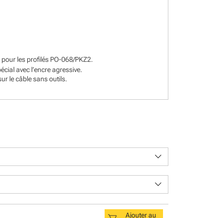
 pour les profilés PO-068/PKZ2.
écial avec l’encre agressive.
ur le câble sans outils.
keyboard_arrow_down
keyboard_arrow_down
Ajouter au