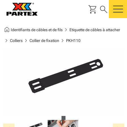
shopping_cart
search
m
home
chevron_right
Identifiants de câbles et de fils
Etiquette de câbles à attacher
chevron_right
chevron_right
chevron_right
Colliers
Collier de fixation
PKH110