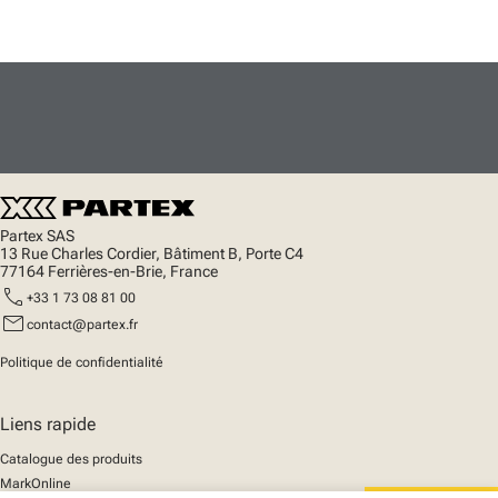
Partex SAS
13 Rue Charles Cordier, Bâtiment B, Porte C4
77164 Ferrières-en-Brie, France
call
+33 1 73 08 81 00
mail
contact@partex.fr
Politique de confidentialité
Liens rapide
Catalogue des produits
MarkOnline