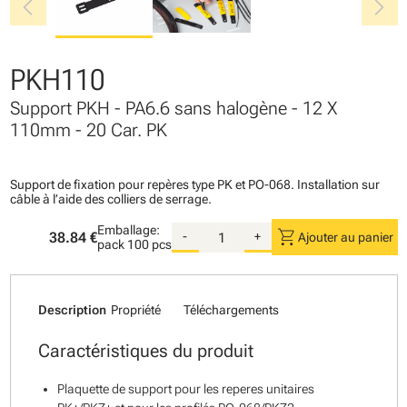
chevron_left
chevron_right
PKH110
Support PKH - PA6.6 sans halogène - 12 X
110mm - 20 Car. PK
Support de fixation pour repères type PK et PO-068. Installation sur
câble à l’aide des colliers de serrage.
Emballage:
shopping_cart
38.84 €
-
+
Ajouter au panier
pack
100 pcs
Description
Propriété
Téléchargements
Caractéristiques du produit
Plaquette de support pour les reperes unitaires