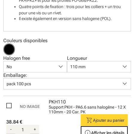
PK+/PKZ+ et pour les profilés PO-068/PKZ2.
Quatre points de fixation : trois pour les colliers + un trou
pour une vis ou un rivet.
Il existe également en version sans halogene (POL).
Couleurs disponibles
Halogen free
Longueur
keyboard_arrow_down
keyboard_arrow_down
No
110 mm
Emballage:
keyboard_arrow_down
pack 100 pcs
PKH110
Support PKH - PA6.6 sans halogène - 12 X
110mm - 20 Car. PK
shopping_cart
Ajouter au panier
38.84 €
-
+
info
Afficher les détails