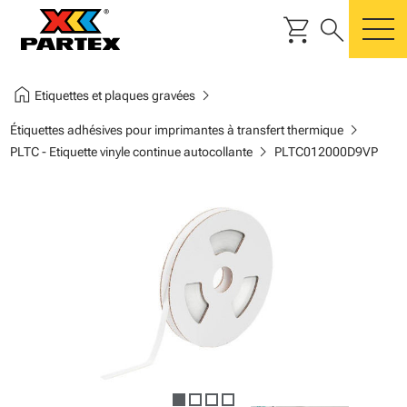
shopping_cart
search
m
home
chevron_right
Etiquettes et plaques gravées
chevron_right
Étiquettes adhésives pour imprimantes à transfert thermique
chevron_right
PLTC - Etiquette vinyle continue autocollante
PLTC012000D9VP