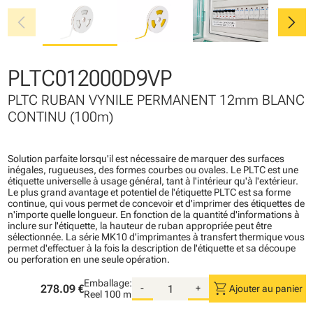
chevron_left
chevron_right
PLTC012000D9VP
PLTC RUBAN VYNILE PERMANENT 12mm BLANC
CONTINU (100m)
Solution parfaite lorsqu'il est nécessaire de marquer des surfaces
inégales, rugueuses, des formes courbes ou ovales. Le PLTC est une
étiquette universelle à usage général, tant à l'intérieur qu'à l'extérieur.
Le plus grand avantage et potentiel de l'étiquette PLTC est sa forme
continue, qui vous permet de concevoir et d'imprimer des étiquettes de
n'importe quelle longueur. En fonction de la quantité d'informations à
inclure sur l'étiquette, la hauteur de ruban appropriée peut être
sélectionnée. La série MK10 d'imprimantes à transfert thermique vous
permet d'effectuer à la fois la description de l'étiquette et sa découpe
ou perforation en une seule opération.
Emballage:
shopping_cart
278.09 €
-
+
Ajouter au panier
Reel
100 m