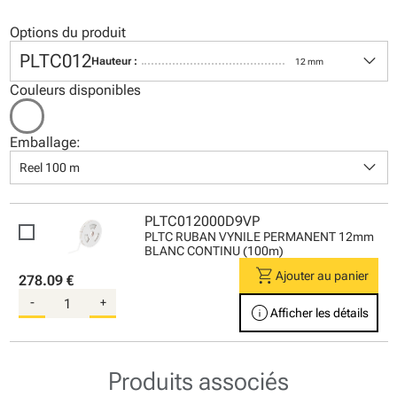
Options du produit
keyboard_arrow_down
PLTC012
Hauteur :
12 mm
Couleurs disponibles
Emballage:
keyboard_arrow_down
Reel 100 m
PLTC012000D9VP
PLTC RUBAN VYNILE PERMANENT 12mm
BLANC CONTINU (100m)
shopping_cart
Ajouter au panier
278.09 €
-
+
info
Afficher les détails
Produits associés