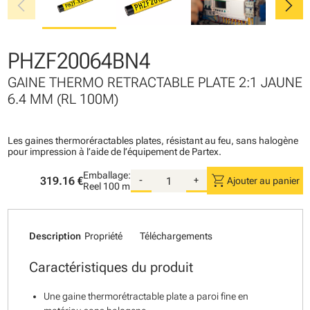
chevron_left
chevron_right
PHZF20064BN4
GAINE THERMO RETRACTABLE PLATE 2:1 JAUNE
6.4 MM (RL 100M)
Les gaines thermoréractables plates, résistant au feu, sans halogène
pour impression à l’aide de l’équipement de Partex.
Emballage:
shopping_cart
319.16 €
-
+
Ajouter au panier
Reel
100 m
Description
Propriété
Téléchargements
Caractéristiques du produit
Une gaine thermorétractable plate a paroi fine en