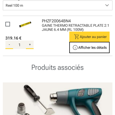
keyboard_arrow_down
Reel 100 m
PHZF20064BN4
GAINE THERMO RETRACTABLE PLATE 2:1
JAUNE 6.4 MM (RL 100M)
shopping_cart
Ajouter au panier
319.16 €
-
+
info
Afficher les détails
Produits associés