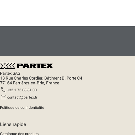
Partex SAS
13 Rue Charles Cordier, Bâtiment B, Porte C4
77164 Ferrières-en-Brie, France
call
+33 1 73 08 81 00
mail
contact@partex.fr
Politique de confidentialité
Liens rapide
Catalogue des produits