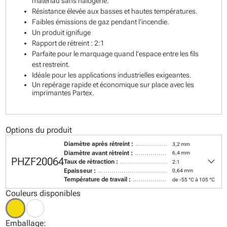
matériau sans halogene.
Résistance élevée aux basses et hautes températures.
Faibles émissions de gaz pendant l’incendie.
Un produit ignifuge
Rapport de rétreint : 2:1
Parfaite pour le marquage quand l’espace entre les fils
est restreint.
Idéale pour les applications industrielles exigeantes.
Un repérage rapide et économique sur place avec les
imprimantes Partex.
Options du produit
Diamètre après rétreint :
3,2 mm
Diamètre avant rétreint :
6,4 mm
keyboard_arrow_down
PHZF20064
Taux de rétraction :
2:1
Epaisseur :
0,64 mm
Température de travail :
de -55 °C à 105 °C
Couleurs disponibles
Emballage: