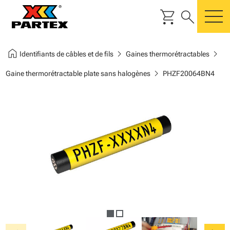
shopping_cart
search
m
home
chevron_right
chevron_right
Identifiants de câbles et de fils
Gaines thermorétractables
chevron_right
Gaine thermorétractable plate sans halogènes
PHZF20064BN4