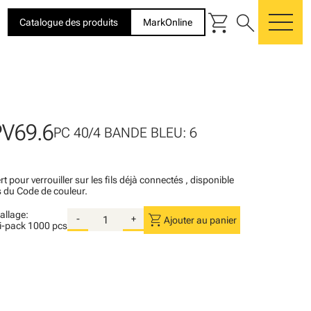
shopping_cart
search
Catalogue des produits
MarkOnline
me
V69.6
PC 40/4 BANDE BLEU: 6
rt pour verrouiller sur les fils déjà connectés , disponible
s du Code de couleur.
llage:
shopping_cart
-
+
Ajouter au panier
i-pack
1000 pcs