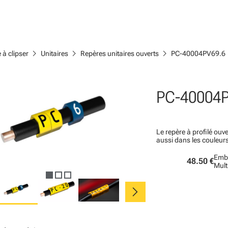
chevron_right
chevron_right
chevron_right
 à clipser
Unitaires
Repères unitaires ouverts
PC-40004PV69.6
PC-40004P
Le repère à profilé ouve
aussi dans les couleur
Emba
48.50 €
Mult
chevron_right