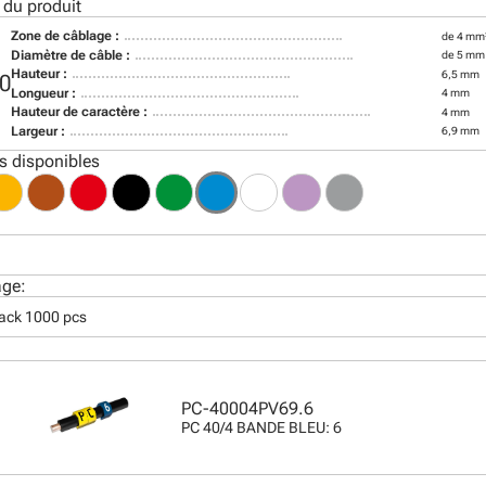
 du produit
Zone de câblage :
de 4 mm
Diamètre de câble :
de 5 mm
Hauteur :
6,5 mm
0
Longueur :
4 mm
Hauteur de caractère :
4 mm
Largeur :
6,9 mm
s disponibles
age:
pack 1000 pcs
PC-40004PV69.6
PC 40/4 BANDE BLEU: 6