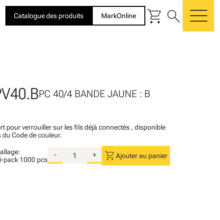
shopping_cart
search
Catalogue des produits
MarkOnline
me
PV40.B
PC 40/4 BANDE JAUNE : B
rt pour verrouiller sur les fils déjà connectés , disponible
s du Code de couleur.
llage:
shopping_cart
-
+
Ajouter au panier
i-pack
1000 pcs