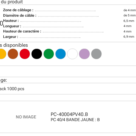
 du produit
Zone de câblage :
de 4 mm
Diamètre de câble :
de 5 mm
Hauteur :
6,5 mm
0
Longueur :
4 mm
Hauteur de caractère :
4 mm
Largeur :
6,9 mm
s disponibles
age:
pack 1000 pcs
PC-40004PV40.B
PC 40/4 BANDE JAUNE : B