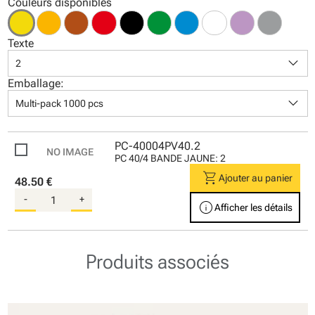
Couleurs disponibles
Texte
keyboard_arrow_down
2
Emballage:
keyboard_arrow_down
Multi-pack 1000 pcs
PC-40004PV40.2
PC 40/4 BANDE JAUNE: 2
shopping_cart
Ajouter au panier
48.50 €
-
+
info
Afficher les détails
Produits associés