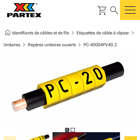
shopping_cart
search
m
home
chevron_right
chevron_right
Identifiants de câbles et de fils
Etiquettes de câble à clipser
chevron_right
chevron_right
Unitaires
Repères unitaires ouverts
PC-40004PV40.2