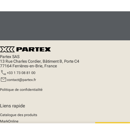
Partex SAS
13 Rue Charles Cordier, Bâtiment B, Porte C4
77164 Ferrières-en-Brie, France
call
+33 1 73 08 81 00
mail
contact@partex.fr
Politique de confidentialité
Liens rapide
Catalogue des produits
MarkOnline
Actualités