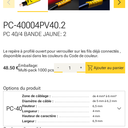
chevron_left
chevron_right
PC-40004PV40.2
PC 40/4 BANDE JAUNE: 2
Le repère à profilé ouvert pour verrouiller sur les fils déjà connectés ,
disponible aussi dans les couleurs du Code de couleur.
Emballage:
shopping_cart
48.50 €
-
+
Ajouter au panier
Multi-pack
1000 pcs
Options du produit
Zone de câblage :
de 4 mm² à 6 mm²
Diamètre de câble :
de 5 mm à 6,2 mm
keyboard_arrow_down
Hauteur :
6,5 mm
PC-40
Longueur :
4 mm
Hauteur de caractère :
4 mm
Largeur :
6,9 mm