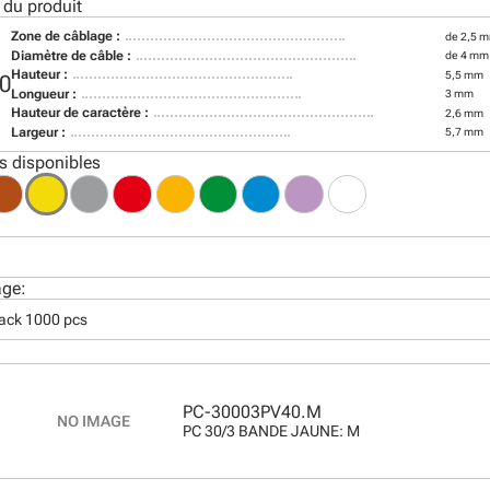
 du produit
Zone de câblage :
de 2,5 
Diamètre de câble :
de 4 mm
Hauteur :
5,5 mm
0
Longueur :
3 mm
Hauteur de caractère :
2,6 mm
Largeur :
5,7 mm
s disponibles
age:
pack 1000 pcs
PC-30003PV40.M
PC 30/3 BANDE JAUNE: M