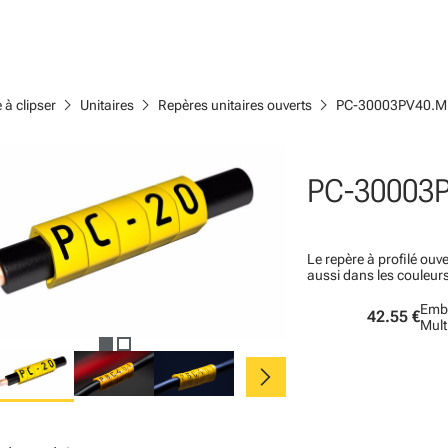
chevron_right
chevron_right
chevron_right
 à clipser
Unitaires
Repères unitaires ouverts
PC-30003PV40.M
PC-30003
Le repère à profilé ouve
aussi dans les couleur
Emba
42.55 €
Mult
chevron_right