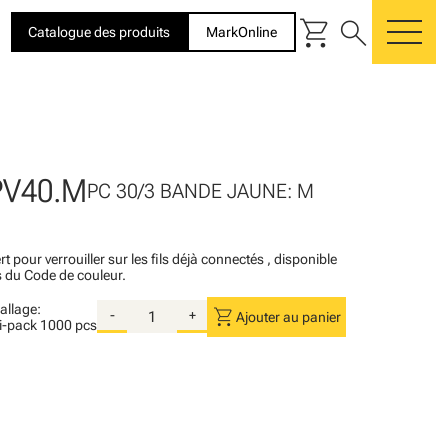
shopping_cart
search
Catalogue des produits
MarkOnline
me
PV40.M
PC 30/3 BANDE JAUNE: M
rt pour verrouiller sur les fils déjà connectés , disponible
s du Code de couleur.
llage:
shopping_cart
-
+
Ajouter au panier
i-pack
1000 pcs