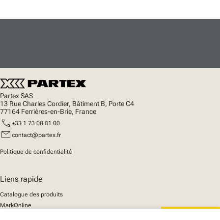
Partex SAS
13 Rue Charles Cordier, Bâtiment B, Porte C4
77164 Ferrières-en-Brie, France
call
+33 1 73 08 81 00
mail
contact@partex.fr
Politique de confidentialité
Liens rapide
Catalogue des produits
MarkOnline
Actualités