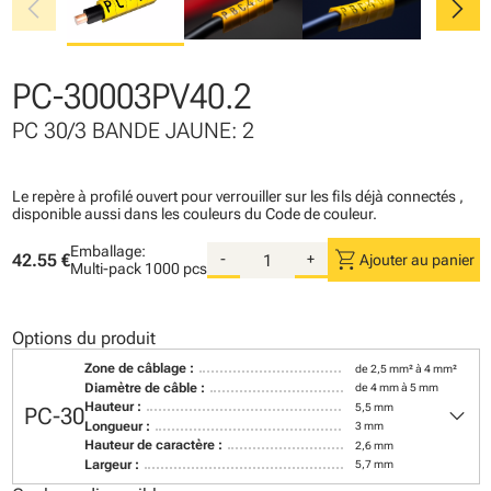
chevron_left
chevron_right
PC-30003PV40.2
PC 30/3 BANDE JAUNE: 2
Le repère à profilé ouvert pour verrouiller sur les fils déjà connectés ,
disponible aussi dans les couleurs du Code de couleur.
Emballage:
shopping_cart
42.55 €
-
+
Ajouter au panier
Multi-pack
1000 pcs
Options du produit
Zone de câblage :
de 2,5 mm² à 4 mm²
Diamètre de câble :
de 4 mm à 5 mm
keyboard_arrow_down
Hauteur :
5,5 mm
PC-30
Longueur :
3 mm
Hauteur de caractère :
2,6 mm
Largeur :
5,7 mm