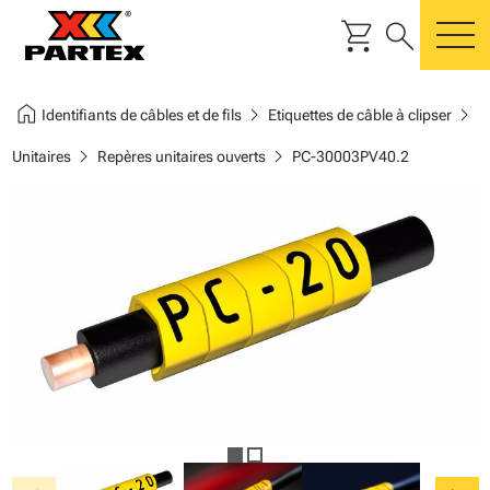
shopping_cart
search
m
home
chevron_right
chevron_right
Identifiants de câbles et de fils
Etiquettes de câble à clipser
chevron_right
chevron_right
Unitaires
Repères unitaires ouverts
PC-30003PV40.2