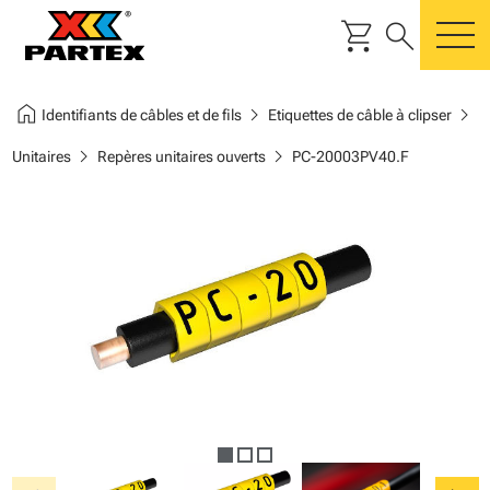
shopping_cart
search
m
home
chevron_right
chevron_right
Identifiants de câbles et de fils
Etiquettes de câble à clipser
chevron_right
chevron_right
Unitaires
Repères unitaires ouverts
PC-20003PV40.F