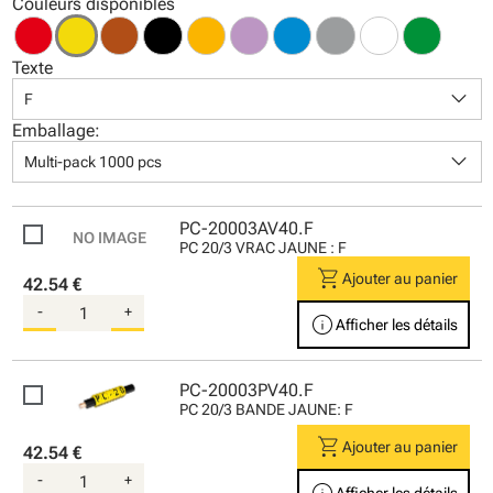
Couleurs disponibles
Texte
keyboard_arrow_down
F
Emballage:
keyboard_arrow_down
Multi-pack 1000 pcs
PC-20003AV40.F
PC 20/3 VRAC JAUNE : F
shopping_cart
Ajouter au panier
42.54 €
-
+
info
Afficher les détails
PC-20003PV40.F
PC 20/3 BANDE JAUNE: F
shopping_cart
Ajouter au panier
42.54 €
-
+