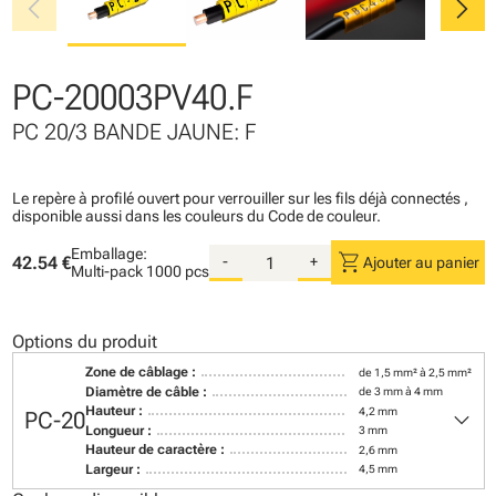
chevron_left
chevron_right
PC-20003PV40.F
PC 20/3 BANDE JAUNE: F
Le repère à profilé ouvert pour verrouiller sur les fils déjà connectés ,
disponible aussi dans les couleurs du Code de couleur.
Emballage:
shopping_cart
42.54 €
-
+
Ajouter au panier
Multi-pack
1000 pcs
Options du produit
Zone de câblage :
de 1,5 mm² à 2,5 mm²
Diamètre de câble :
de 3 mm à 4 mm
keyboard_arrow_down
Hauteur :
4,2 mm
PC-20
Longueur :
3 mm
Hauteur de caractère :
2,6 mm
Largeur :
4,5 mm