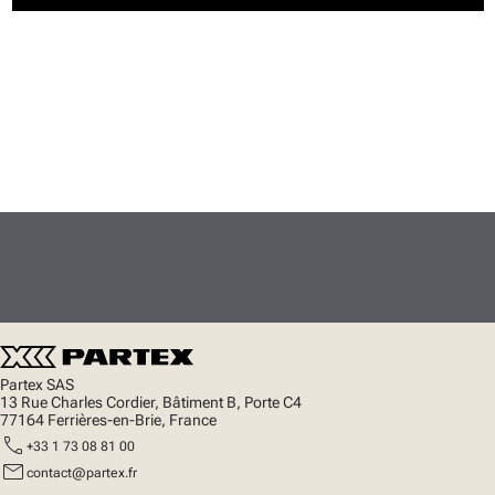
Partex SAS
13 Rue Charles Cordier, Bâtiment B, Porte C4
77164 Ferrières-en-Brie, France
call
+33 1 73 08 81 00
mail
contact@partex.fr