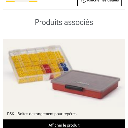
info
Afficher les détails
Produits associés
PSK - Boites de rangement pour repères
Afficher le produit