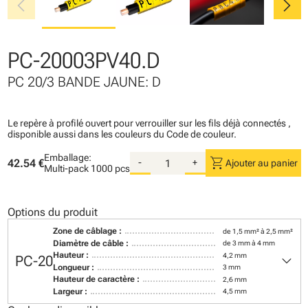
chevron_left
chevron_right
PC-20003PV40.D
PC 20/3 BANDE JAUNE: D
Le repère à profilé ouvert pour verrouiller sur les fils déjà connectés ,
disponible aussi dans les couleurs du Code de couleur.
Emballage:
shopping_cart
42.54 €
-
+
Ajouter au panier
Multi-pack
1000 pcs
Options du produit
Zone de câblage :
de 1,5 mm² à 2,5 mm²
Diamètre de câble :
de 3 mm à 4 mm
keyboard_arrow_down
Hauteur :
4,2 mm
PC-20
Longueur :
3 mm
Hauteur de caractère :
2,6 mm
Largeur :
4,5 mm