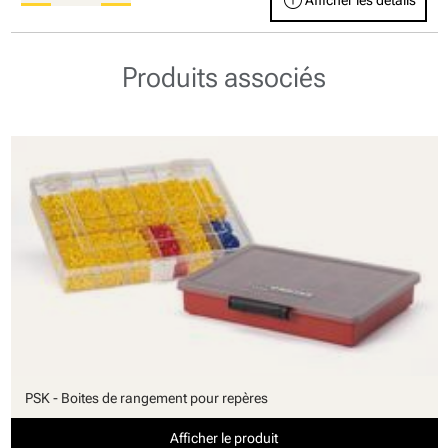
info
Afficher les détails
Produits associés
PSK - Boites de rangement pour repères
Afficher le produit