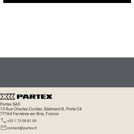
Partex SAS
13 Rue Charles Cordier, Bâtiment B, Porte C4
77164 Ferrières-en-Brie, France
call
+33 1 73 08 81 00
mail
contact@partex.fr