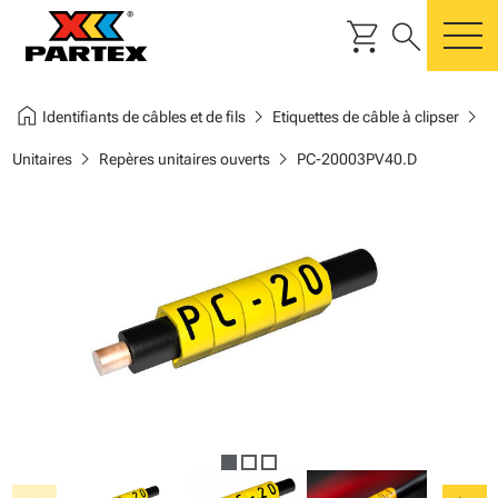
shopping_cart
search
m
home
chevron_right
chevron_right
Identifiants de câbles et de fils
Etiquettes de câble à clipser
chevron_right
chevron_right
Unitaires
Repères unitaires ouverts
PC-20003PV40.D