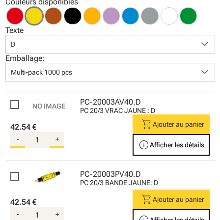
Couleurs disponibles
Texte
keyboard_arrow_down
D
Emballage:
keyboard_arrow_down
Multi-pack 1000 pcs
PC-20003AV40.D
PC 20/3 VRAC JAUNE : D
shopping_cart
Ajouter au panier
42.54 €
-
+
info
Afficher les détails
PC-20003PV40.D
PC 20/3 BANDE JAUNE: D
shopping_cart
Ajouter au panier
42.54 €
-
+