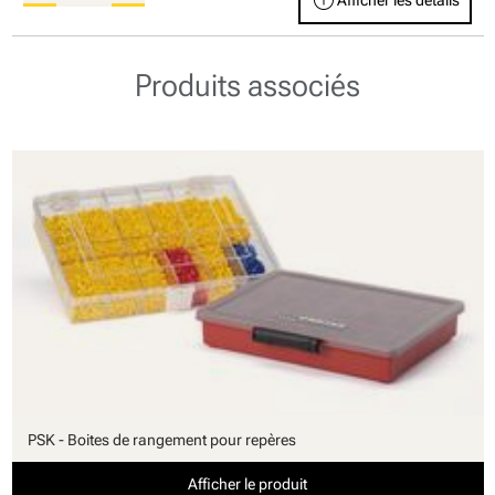
info
Afficher les détails
Produits associés
PSK - Boites de rangement pour repères
Afficher le produit