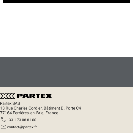
Partex SAS
13 Rue Charles Cordier, Bâtiment B, Porte C4
77164 Ferrières-en-Brie, France
call
+33 1 73 08 81 00
mail
contact@partex.fr