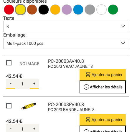
Couleurs disponibles
Texte
keyboard_arrow_down
8
Emballage:
keyboard_arrow_down
Multi-pack 1000 pcs
PC-20003AV40.8
PC 20/3 VRAC JAUNE : 8
shopping_cart
Ajouter au panier
42.54 €
-
+
info
Afficher les détails
PC-20003PV40.8
PC 20/3 BANDE JAUNE: 8
shopping_cart
Ajouter au panier
42.54 €
-
+