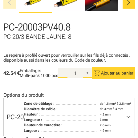
chevron_left
chevron_right
PC-20003PV40.8
PC 20/3 BANDE JAUNE: 8
Le repère à profilé ouvert pour verrouiller sur les fils déjà connectés ,
disponible aussi dans les couleurs du Code de couleur.
Emballage:
shopping_cart
42.54 €
-
+
Ajouter au panier
Multi-pack
1000 pcs
Options du produit
Zone de câblage :
de 1,5 mm² à 2,5 mm²
Diamètre de câble :
de 3 mm à 4 mm
keyboard_arrow_down
Hauteur :
4,2 mm
PC-20
Longueur :
3 mm
Hauteur de caractère :
2,6 mm
Largeur :
4,5 mm