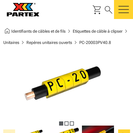
shopping_cart
search
m
home
chevron_right
chevron_right
Identifiants de câbles et de fils
Etiquettes de câble à clipser
chevron_right
chevron_right
Unitaires
Repères unitaires ouverts
PC-20003PV40.8