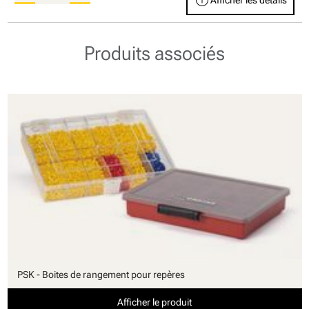
info
Afficher les détails
Produits associés
PSK - Boites de rangement pour repères
Afficher le produit