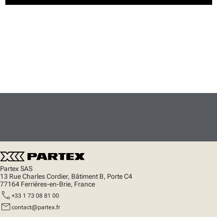
Partex SAS
13 Rue Charles Cordier, Bâtiment B, Porte C4
77164 Ferrières-en-Brie, France
call
+33 1 73 08 81 00
mail
contact@partex.fr