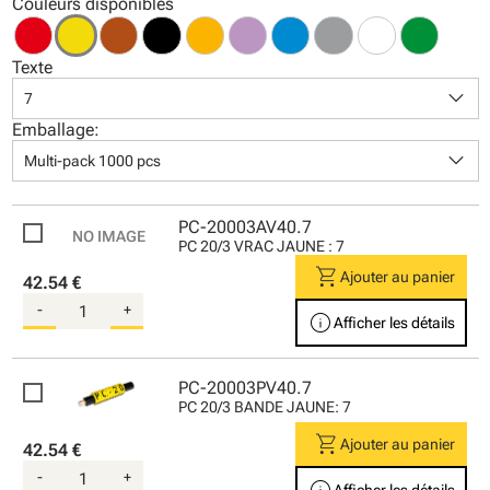
Couleurs disponibles
Texte
keyboard_arrow_down
7
Emballage:
keyboard_arrow_down
Multi-pack 1000 pcs
PC-20003AV40.7
PC 20/3 VRAC JAUNE : 7
shopping_cart
Ajouter au panier
42.54 €
-
+
info
Afficher les détails
PC-20003PV40.7
PC 20/3 BANDE JAUNE: 7
shopping_cart
Ajouter au panier
42.54 €
-
+