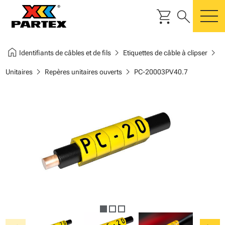
shopping_cart
search
m
home
chevron_right
chevron_right
Identifiants de câbles et de fils
Etiquettes de câble à clipser
chevron_right
chevron_right
Unitaires
Repères unitaires ouverts
PC-20003PV40.7