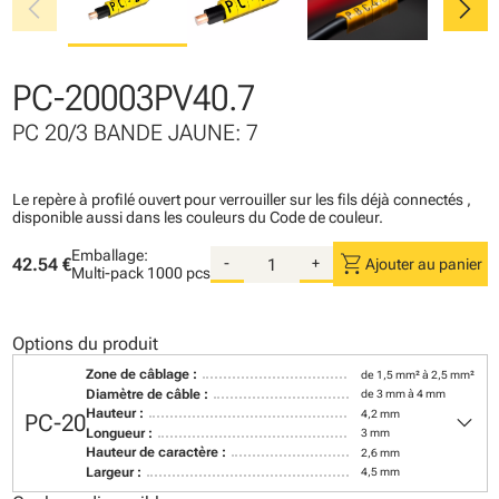
chevron_left
chevron_right
PC-20003PV40.7
PC 20/3 BANDE JAUNE: 7
Le repère à profilé ouvert pour verrouiller sur les fils déjà connectés ,
disponible aussi dans les couleurs du Code de couleur.
Emballage:
shopping_cart
42.54 €
-
+
Ajouter au panier
Multi-pack
1000 pcs
Options du produit
Zone de câblage :
de 1,5 mm² à 2,5 mm²
Diamètre de câble :
de 3 mm à 4 mm
keyboard_arrow_down
Hauteur :
4,2 mm
PC-20
Longueur :
3 mm
Hauteur de caractère :
2,6 mm
Largeur :
4,5 mm