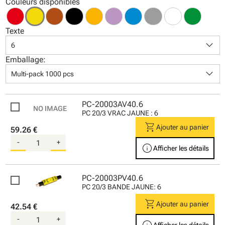
Couleurs disponibles
Texte
keyboard_arrow_down
6
Emballage:
keyboard_arrow_down
Multi-pack 1000 pcs
PC-20003AV40.6
PC 20/3 VRAC JAUNE : 6
shopping_cart
Ajouter au panier
59.26 €
-
+
info
Afficher les détails
PC-20003PV40.6
PC 20/3 BANDE JAUNE: 6
shopping_cart
Ajouter au panier
42.54 €
-
+
info
Afficher les détails