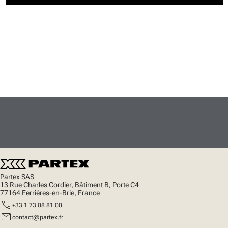
Partex SAS
13 Rue Charles Cordier, Bâtiment B, Porte C4
77164 Ferrières-en-Brie, France
call
+33 1 73 08 81 00
mail
contact@partex.fr