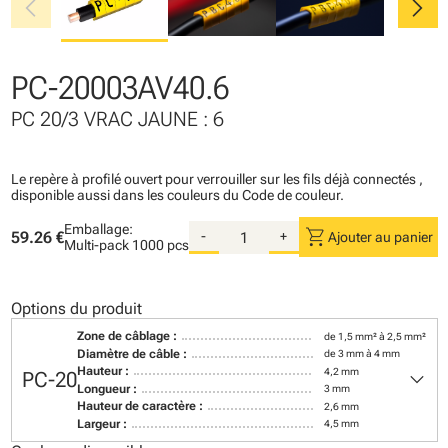
chevron_left
chevron_right
PC-20003AV40.6
PC 20/3 VRAC JAUNE : 6
Le repère à profilé ouvert pour verrouiller sur les fils déjà connectés ,
disponible aussi dans les couleurs du Code de couleur.
Emballage:
shopping_cart
59.26 €
-
+
Ajouter au panier
Multi-pack
1000 pcs
Options du produit
Zone de câblage :
de 1,5 mm² à 2,5 mm²
Diamètre de câble :
de 3 mm à 4 mm
keyboard_arrow_down
Hauteur :
4,2 mm
PC-20
Longueur :
3 mm
Hauteur de caractère :
2,6 mm
Largeur :
4,5 mm