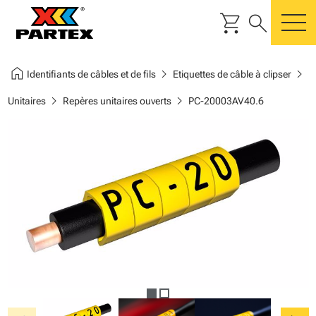
shopping_cart
search
m
home
chevron_right
chevron_right
Identifiants de câbles et de fils
Etiquettes de câble à clipser
chevron_right
chevron_right
Unitaires
Repères unitaires ouverts
PC-20003AV40.6