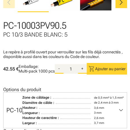
chevron_left
chevron_right
PC-10003PV90.5
PC 10/3 BANDE BLANC: 5
Le repère à profilé ouvert pour verrouiller sur les fils déjà connectés ,
disponible aussi dans les couleurs du Code de couleur.
Emballage:
shopping_cart
42.55 €
-
+
Ajouter au panier
Multi-pack
1000 pcs
Options du produit
Zone de câblage :
de 0,5 mm² à 1,5 mm²
Diamètre de câble :
de 2,4 mm à 3 mm
keyboard_arrow_down
Hauteur :
3,6 mm
PC-10
Longueur :
3 mm
Hauteur de caractère :
2,6 mm
Largeur :
3,7 mm