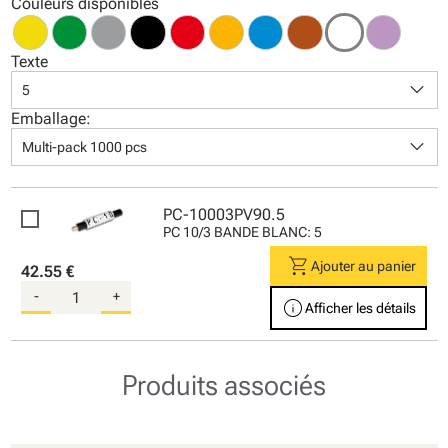
Couleurs disponibles
Texte
keyboard_arrow_down
5
Emballage:
keyboard_arrow_down
Multi-pack 1000 pcs
PC-10003PV90.5
PC 10/3 BANDE BLANC: 5
shopping_cart
Ajouter au panier
42.55 €
-
+
info
Afficher les détails
Produits associés