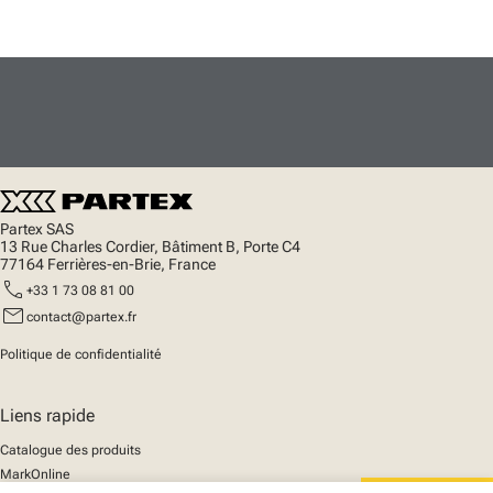
Partex SAS
13 Rue Charles Cordier, Bâtiment B, Porte C4
77164 Ferrières-en-Brie, France
call
+33 1 73 08 81 00
mail
contact@partex.fr
Politique de confidentialité
Liens rapide
Catalogue des produits
MarkOnline