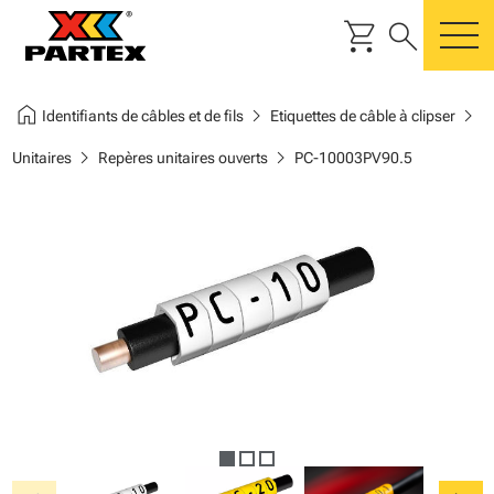
shopping_cart
search
m
home
chevron_right
chevron_right
Identifiants de câbles et de fils
Etiquettes de câble à clipser
chevron_right
chevron_right
Unitaires
Repères unitaires ouverts
PC-10003PV90.5