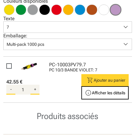
Couleurs disponibles
Texte
keyboard_arrow_down
7
Emballage:
keyboard_arrow_down
Multi-pack 1000 pcs
PC-10003PV79.7
PC 10/3 BANDE VIOLET: 7
shopping_cart
Ajouter au panier
42.55 €
-
+
info
Afficher les détails
Produits associés