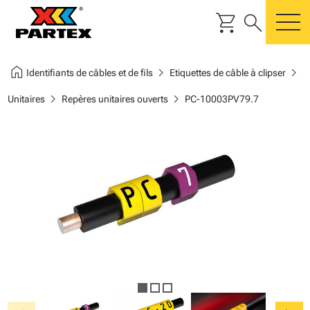
shopping_cart
search
m
home
chevron_right
chevron_right
Identifiants de câbles et de fils
Etiquettes de câble à clipser
chevron_right
chevron_right
Unitaires
Repères unitaires ouverts
PC-10003PV79.7