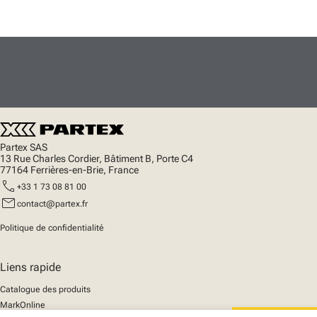
Partex SAS
13 Rue Charles Cordier, Bâtiment B, Porte C4
77164 Ferrières-en-Brie, France
call
+33 1 73 08 81 00
mail
contact@partex.fr
Politique de confidentialité
Liens rapide
Catalogue des produits
MarkOnline