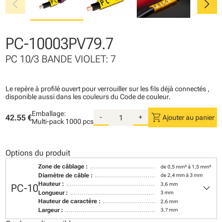
chevron_left
chevron_right
PC-10003PV79.7
PC 10/3 BANDE VIOLET: 7
Le repère à profilé ouvert pour verrouiller sur les fils déjà connectés ,
disponible aussi dans les couleurs du Code de couleur.
Emballage:
shopping_cart
42.55 €
-
+
Ajouter au panier
Multi-pack
1000 pcs
Options du produit
Zone de câblage :
de 0,5 mm² à 1,5 mm²
Diamètre de câble :
de 2,4 mm à 3 mm
keyboard_arrow_down
Hauteur :
3,6 mm
PC-10
Longueur :
3 mm
Hauteur de caractère :
2,6 mm
Largeur :
3,7 mm