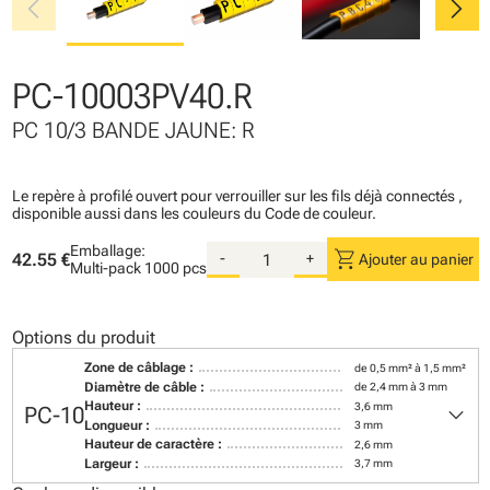
chevron_left
chevron_right
PC-10003PV40.R
PC 10/3 BANDE JAUNE: R
Le repère à profilé ouvert pour verrouiller sur les fils déjà connectés ,
disponible aussi dans les couleurs du Code de couleur.
Emballage:
shopping_cart
42.55 €
-
+
Ajouter au panier
Multi-pack
1000 pcs
Options du produit
Zone de câblage :
de 0,5 mm² à 1,5 mm²
Diamètre de câble :
de 2,4 mm à 3 mm
keyboard_arrow_down
Hauteur :
3,6 mm
PC-10
Longueur :
3 mm
Hauteur de caractère :
2,6 mm
Largeur :
3,7 mm