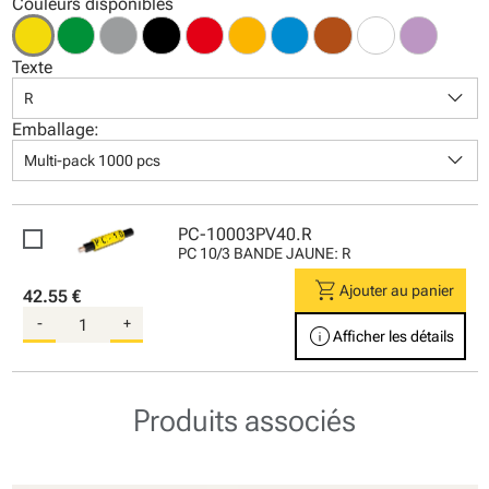
Couleurs disponibles
Texte
keyboard_arrow_down
R
Emballage:
keyboard_arrow_down
Multi-pack 1000 pcs
PC-10003PV40.R
PC 10/3 BANDE JAUNE: R
shopping_cart
Ajouter au panier
42.55 €
-
+
info
Afficher les détails
Produits associés