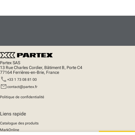
Partex SAS
13 Rue Charles Cordier, Bâtiment B, Porte C4
77164 Ferrières-en-Brie, France
call
+33 1 73 08 81 00
mail
contact@partex.fr
Politique de confidentialité
Liens rapide
Catalogue des produits
MarkOnline