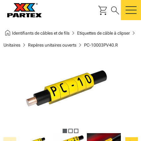
shopping_cart
search
m
home
chevron_right
chevron_right
Identifiants de câbles et de fils
Etiquettes de câble à clipser
chevron_right
chevron_right
Unitaires
Repères unitaires ouverts
PC-10003PV40.R