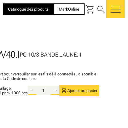
shopping_cart
search
Catalogue des produits
MarkOnline
me
V40.I
PC 10/3 BANDE JAUNE: I
rt pour verrouiller sur les fils déjà connectés , disponible
s du Code de couleur.
llage:
shopping_cart
-
+
Ajouter au panier
i-pack
1000 pcs