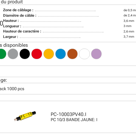
 du produit
Zone de câblage :
de 0,5 m
Diamètre de câble :
de 2,4 
Hauteur :
3,6 mm
0
Longueur :
3 mm
Hauteur de caractère :
2,6 mm
Largeur :
3,7 mm
s disponibles
age:
pack 1000 pcs
PC-10003PV40.I
PC 10/3 BANDE JAUNE: I