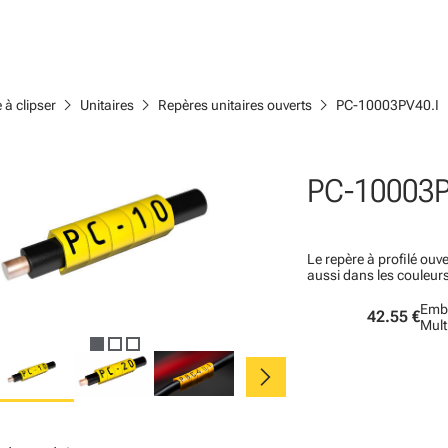
chevron_right
chevron_right
chevron_right
 à clipser
Unitaires
Repères unitaires ouverts
PC-10003PV40.I
PC-10003P
Le repère à profilé ouve
aussi dans les couleur
Emba
42.55 €
Mult
chevron_right