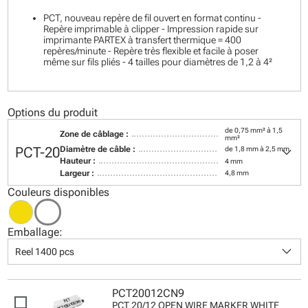
PCT, nouveau repère de fil ouvert en format continu -
Repère imprimable à clipper - Impression rapide sur
imprimante PARTEX à transfert thermique = 400
repères/minute - Repère très flexible et facile à poser
même sur fils pliés - 4 tailles pour diamètres de 1,2 à 4²
Options du produit
de 0,75 mm² à 1,5
Zone de câblage :
mm²
keyboard_arrow_down
PCT-20
Diamètre de câble :
de 1,8 mm à 2,5 mm
Hauteur :
4 mm
Largeur :
4,8 mm
Couleurs disponibles
Emballage:
keyboard_arrow_down
Reel 1400 pcs
PCT20012CN9
PCT 20/12 OPEN WIRE MARKER WHITE