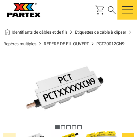
shopping_cart
search
m
home
chevron_right
chevron_right
Identifiants de câbles et de fils
Etiquettes de câble à clipser
chevron_right
chevron_right
Repères multiples
REPERE DE FIL OUVERT
PCT20012CN9