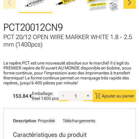
chevron_left
chevron_right
PCT20012CN9
PCT 20/12 OPEN WIRE MARKER WHITE 1.8 - 2.5
mm (1400pcs)
Le repère PCT est une nouveauté absolue sur le marché! Il s'agit du
PREMIER repère de fil ouvert AU MONDE disponible en bobine, sous
forme continue, pour l'impression avec des imprimantes à transfert
thermique! La forme continue permet un marquage très rapide des
repères, jusqu'à 400 pièces par minute!
Emballage:
shopping_cart
153.84 €
-
+
Ajouter au panier
Reel
1400 pcs
Description
Propriété
Téléchargements
Caractéristiques du produit