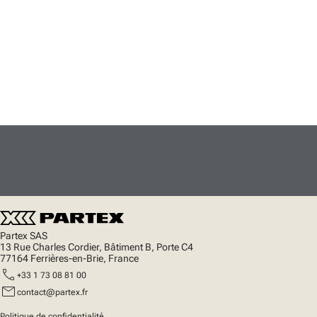
Partex SAS
13 Rue Charles Cordier, Bâtiment B, Porte C4
77164 Ferrières-en-Brie, France
call
+33 1 73 08 81 00
mail
contact@partex.fr
Politique de confidentialité