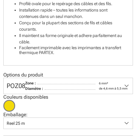
Profilé ovale pour le repérage des câbles et des fils.
Installation rapide – toutes les informations sont
contenues dans un seul manchon.
Conçu pour la plupart des sections de fils et câbles
courants.
Il maintient sa forme originale et adhere parfaitement au
câble.
Facilement imprimable avec les imprimantes a transfert
thermique PARTEX.
Options du produit
keyboard_arrow_down
Zone :
6 mm²
POZ08
Diamètre :
de 4,6 mm à 5,5 mm
Couleurs disponibles
Emballage:
keyboard_arrow_down
Reel 25 m