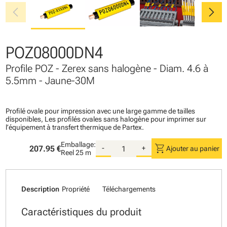
chevron_left
chevron_right
POZ08000DN4
Profile POZ - Zerex sans halogène - Diam. 4.6 à
5.5mm - Jaune-30M
Profilé ovale pour impression avec une large gamme de tailles
disponibles, Les profilés ovales sans halogène pour imprimer sur
l’équipement à transfert thermique de Partex.
Emballage:
shopping_cart
207.95 €
-
+
Ajouter au panier
Reel
25 m
Description
Propriété
Téléchargements
Caractéristiques du produit