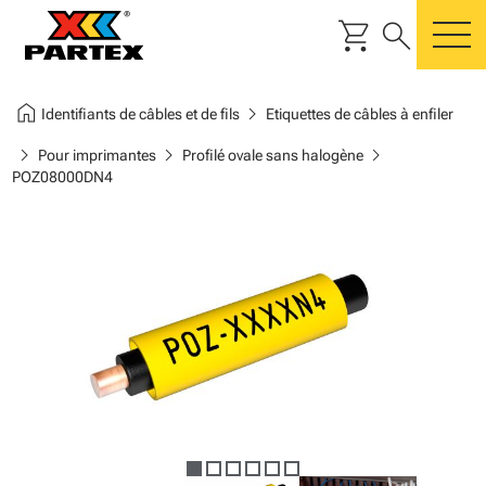
shopping_cart
search
m
home
chevron_right
Identifiants de câbles et de fils
Etiquettes de câbles à enfiler
chevron_right
chevron_right
chevron_right
Pour imprimantes
Profilé ovale sans halogène
POZ08000DN4