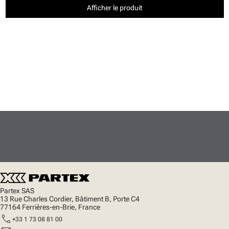
Afficher le produit
Partex SAS
13 Rue Charles Cordier, Bâtiment B, Porte C4
77164 Ferrières-en-Brie, France
call
+33 1 73 08 81 00