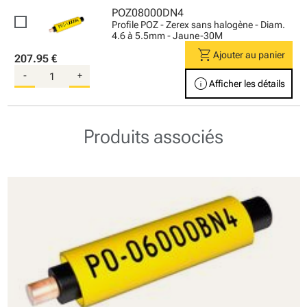
POZ08000DN4
Profile POZ - Zerex sans halogène - Diam.
4.6 à 5.5mm - Jaune-30M
shopping_cart
Ajouter au panier
207.95 €
-
+
info
Afficher les détails
Produits associés