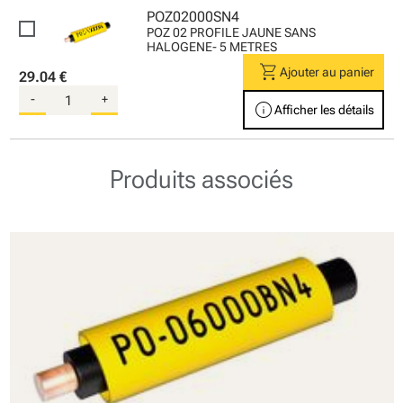
POZ02000SN4
POZ 02 PROFILE JAUNE SANS
HALOGENE- 5 METRES
shopping_cart
Ajouter au panier
29.04 €
-
+
info
Afficher les détails
Produits associés