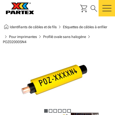
shopping_cart
search
m
home
chevron_right
Identifiants de câbles et de fils
Etiquettes de câbles à enfiler
chevron_right
chevron_right
chevron_right
Pour imprimantes
Profilé ovale sans halogène
POZ02000SN4