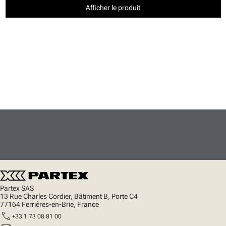
Afficher le produit
Partex SAS
13 Rue Charles Cordier, Bâtiment B, Porte C4
77164 Ferrières-en-Brie, France
call
+33 1 73 08 81 00