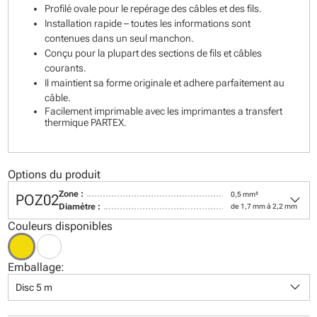
Profilé ovale pour le repérage des câbles et des fils.
Installation rapide – toutes les informations sont
contenues dans un seul manchon.
Conçu pour la plupart des sections de fils et câbles
courants.
Il maintient sa forme originale et adhere parfaitement au
câble.
Facilement imprimable avec les imprimantes a transfert
thermique PARTEX.
Options du produit
keyboard_arrow_down
Zone :
0,5 mm²
POZ02
Diamètre :
de 1,7 mm à 2,2 mm
Couleurs disponibles
Emballage:
keyboard_arrow_down
Disc 5 m