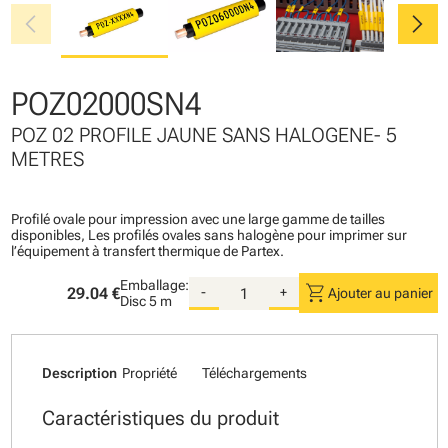
chevron_left
chevron_right
POZ02000SN4
POZ 02 PROFILE JAUNE SANS HALOGENE- 5
METRES
Profilé ovale pour impression avec une large gamme de tailles
disponibles, Les profilés ovales sans halogène pour imprimer sur
l’équipement à transfert thermique de Partex.
Emballage:
shopping_cart
29.04 €
-
+
Ajouter au panier
Disc
5 m
Description
Propriété
Téléchargements
Caractéristiques du produit