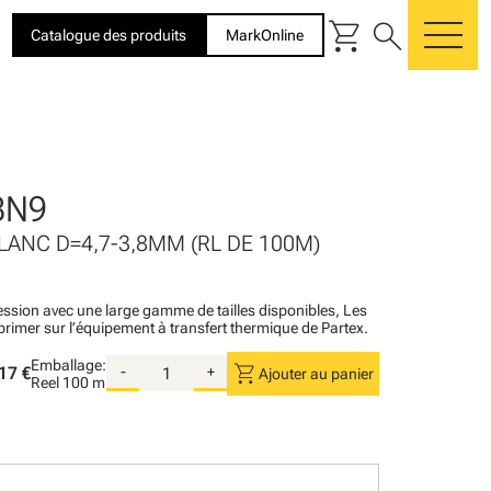
shopping_cart
search
Catalogue des produits
MarkOnline
me
BN9
BLANC D=4,7-3,8MM (RL DE 100M)
ession avec une large gamme de tailles disponibles, Les
primer sur l’équipement à transfert thermique de Partex.
Emballage:
shopping_cart
17 €
-
+
Ajouter au panier
Reel
100 m