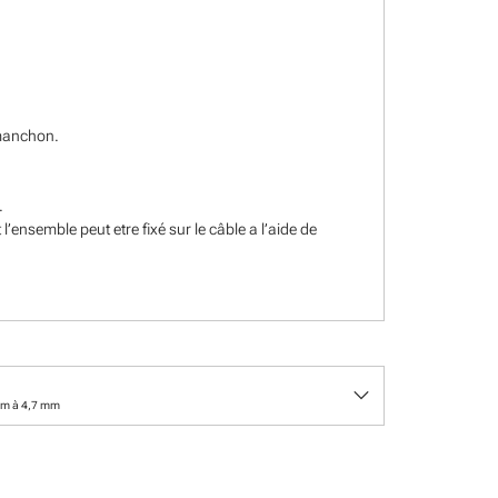
 manchon.
.
’ensemble peut etre fixé sur le câble a l’aide de
keyboard_arrow_down
mm à 4,7 mm