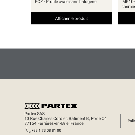
POZ - Profilé ovale sans halogène
MK10-S
thermi
Afficher le produit
Partex SAS
13 Rue Charles Cordier, Bâtiment B, Porte C4
Poli
77164 Ferrières-en-Brie, France
call
+33 1 73 08 81 00