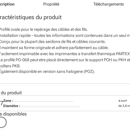
cription
Propriété
Téléchargements
ractéristiques du produit
Profilé ovale pour le repérage des câbles et des fils.
Installation rapide – toutes les informations sont contenues dans un seul
Conçu pour la plupart des sections de fils et câbles courants.
Il maintient sa forme originale et adhere parfaitement au câble.
Facilement imprimable avec les imprimantes a transfert thermique PARTEX
Le profilé PO-068 peut etre placé directement sur le support POH ou PKH et l
colliers PKB.
Également disponible en version sans halogene (POZ).
 du produit
Zone :
4 mm²
07
Diamètre :
de 3,8 
s disponibles