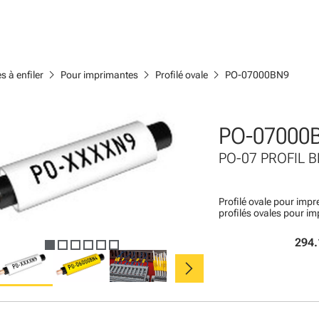
chevron_right
chevron_right
chevron_right
s à enfiler
Pour imprimantes
Profilé ovale
PO-07000BN9
PO-07000
PO-07 PROFIL 
Profilé ovale pour impr
profilés ovales pour im
294.
chevron_right