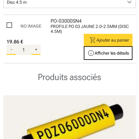
keyboard_arrow_down
Disc 4.5 m
PO-03000SN4
PROFILE PO 03 JAUNE 2.0-2.5MM (DISC
4.5M)
shopping_cart
Ajouter au panier
19.86 €
-
+
info
Afficher les détails
Produits associés