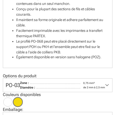
contenues dans un seul manchon.
Conçu pour la plupart des sections de fils et câbles
courants.
Il maintient sa forme originale et adhere parfaitement au
câble.
Facilement imprimable avec les imprimantes a transfert
thermique PARTEX.
Le profilé PO-068 peut etre placé directement sur le
support POH ou PKH et l’ensemble peut etre fixé sur le
câble a l’aide de colliers PKB.
Également disponible en version sans halogene (POZ).
Options du produit
keyboard_arrow_down
Zone :
0,75 mm²
PO-03
Diamètre :
de 2 mm à 2,5 mm
Couleurs disponibles
Emballage: