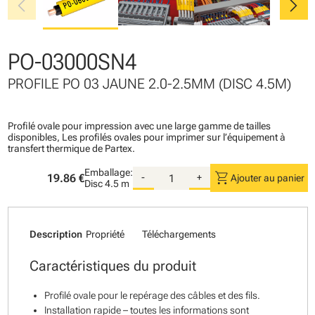
chevron_left
chevron_right
PO-03000SN4
PROFILE PO 03 JAUNE 2.0-2.5MM (DISC 4.5M)
Profilé ovale pour impression avec une large gamme de tailles
disponibles, Les profilés ovales pour imprimer sur l’équipement à
transfert thermique de Partex.
Emballage:
shopping_cart
19.86 €
-
+
Ajouter au panier
Disc
4.5 m
Description
Propriété
Téléchargements
Caractéristiques du produit
Profilé ovale pour le repérage des câbles et des fils.
Installation rapide – toutes les informations sont