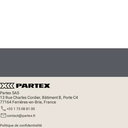
Partex SAS
13 Rue Charles Cordier, Bâtiment B, Porte C4
77164 Ferrières-en-Brie, France
call
+33 1 73 08 81 00
mail
contact@partex.fr
Politique de confidentialité