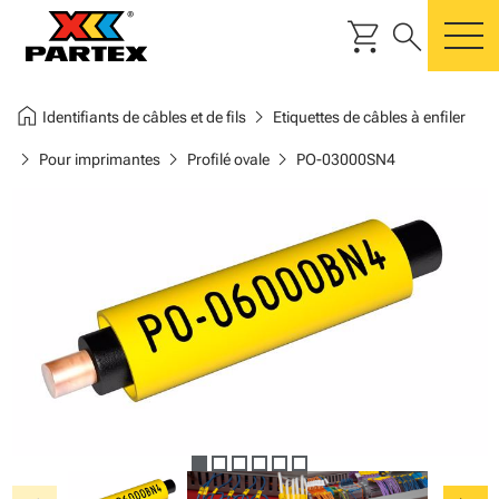
shopping_cart
search
m
home
chevron_right
Identifiants de câbles et de fils
Etiquettes de câbles à enfiler
chevron_right
chevron_right
chevron_right
Pour imprimantes
Profilé ovale
PO-03000SN4