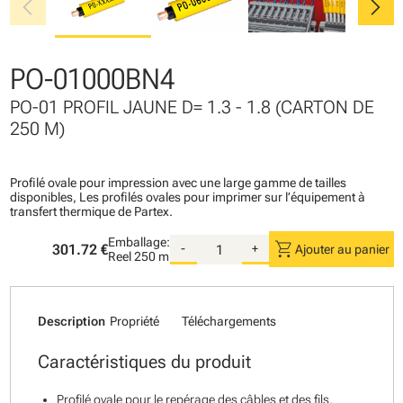
chevron_left
chevron_right
PO-01000BN4
PO-01 PROFIL JAUNE D= 1.3 - 1.8 (CARTON DE
250 M)
Profilé ovale pour impression avec une large gamme de tailles
disponibles, Les profilés ovales pour imprimer sur l’équipement à
transfert thermique de Partex.
Emballage:
shopping_cart
301.72 €
-
+
Ajouter au panier
Reel
250 m
Description
Propriété
Téléchargements
Caractéristiques du produit
Profilé ovale pour le repérage des câbles et des fils.