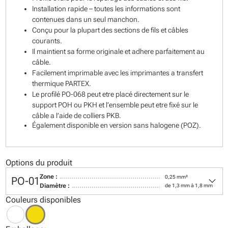
Installation rapide – toutes les informations sont
contenues dans un seul manchon.
Conçu pour la plupart des sections de fils et câbles
courants.
Il maintient sa forme originale et adhere parfaitement au
câble.
Facilement imprimable avec les imprimantes a transfert
thermique PARTEX.
Le profilé PO-068 peut etre placé directement sur le
support POH ou PKH et l’ensemble peut etre fixé sur le
câble a l’aide de colliers PKB.
Également disponible en version sans halogene (POZ).
Options du produit
keyboard_arrow_down
Zone :
0,25 mm²
PO-01
Diamètre :
de 1,3 mm à 1,8 mm
Couleurs disponibles