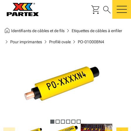
shopping_cart
search
m
home
chevron_right
Identifiants de câbles et de fils
Etiquettes de câbles à enfiler
chevron_right
chevron_right
chevron_right
Pour imprimantes
Profilé ovale
PO-01000BN4