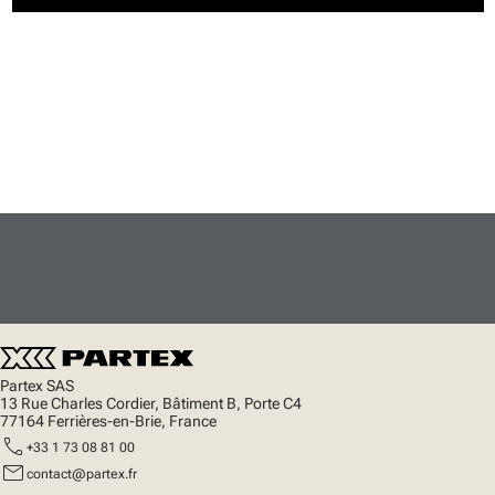
Partex SAS
13 Rue Charles Cordier, Bâtiment B, Porte C4
77164 Ferrières-en-Brie, France
call
+33 1 73 08 81 00
mail
contact@partex.fr