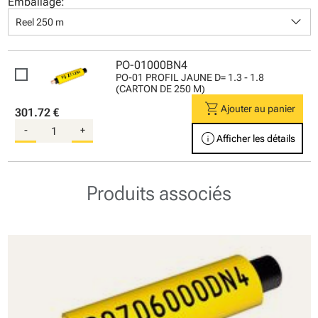
Emballage:
keyboard_arrow_down
Reel 250 m
PO-01000BN4
PO-01 PROFIL JAUNE D= 1.3 - 1.8
(CARTON DE 250 M)
shopping_cart
Ajouter au panier
301.72 €
-
+
info
Afficher les détails
Produits associés