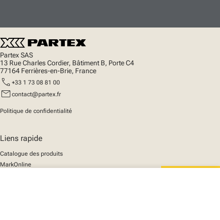
Partex SAS
13 Rue Charles Cordier, Bâtiment B, Porte C4
77164 Ferrières-en-Brie, France
call
+33 1 73 08 81 00
mail
contact@partex.fr
Politique de confidentialité
Liens rapide
Catalogue des produits
MarkOnline
Actualités
close
Support
Votre panier
We mark the future
A propos de nous
© 2025 Partex Marking Systems