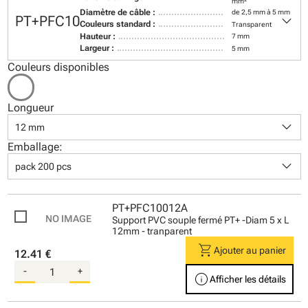
mm²
Diamètre de câble :
de 2,5 mm à 5 mm
keyboard_arrow_down
PT+PFC10
Couleurs standard :
Transparent
Hauteur :
7 mm
Largeur :
5 mm
Couleurs disponibles
Longueur
keyboard_arrow_down
12 mm
Emballage:
keyboard_arrow_down
pack 200 pcs
PT+PFC10012A
Support PVC souple fermé PT+ -Diam 5 x L
12mm - tranparent
shopping_cart
Ajouter au panier
12.41 €
-
+
info
Afficher les détails