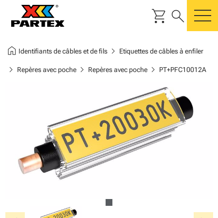
shopping_cart
search
m
home
chevron_right
Identifiants de câbles et de fils
Etiquettes de câbles à enfiler
chevron_right
chevron_right
chevron_right
Repères avec poche
Repères avec poche
PT+PFC10012A