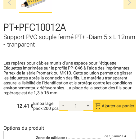
chevron_left
chevron_right
PT+PFC10012A
Support PVC souple fermé PT+ -Diam 5 x L 12mm
- tranparent
Les repères pour câbles munis d’une espace pour l’étiquette.
Étiquettes imprimées sur le profilé PP+046 à l’aide des imprimantes
Partex de la série Promark ou MK10. Cette solution permet de glisser
les étiquettes après la connexion des fils. Le matériau transparent
assure la lisibilité de l’identification et le protège contre les conditions
environnementaux défavorables. La plage de la section des fils pour
repérage est de 1,3 à 16 mm.
Emballage:
shopping_cart
12.41 €
-
+
Ajouter au panier
pack
200 pcs
Options du produit
de 1,5 mm² à 4
Zone de câblage :