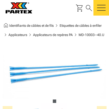
shopping_cart
search
m
home
chevron_right
Identifiants de câbles et de fils
Etiquettes de câbles à enfiler
chevron_right
chevron_right
chevron_right
Applicateurs
Applicateurs de repères PA
MD-10003--40.U