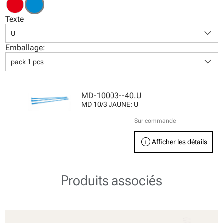
Texte
keyboard_arrow_down
U
Emballage:
keyboard_arrow_down
pack 1 pcs
MD-10003--40.U
MD 10/3 JAUNE: U
Sur commande
info
Afficher les détails
Produits associés