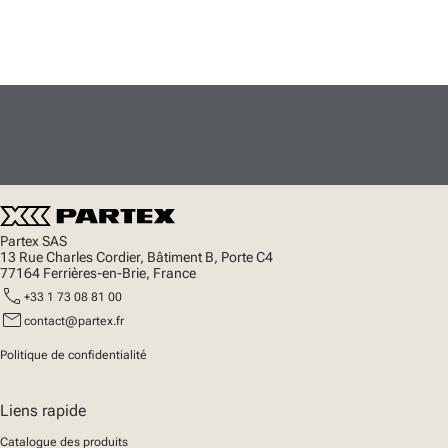
Partex SAS
13 Rue Charles Cordier, Bâtiment B, Porte C4
77164 Ferrières-en-Brie, France
call
+33 1 73 08 81 00
mail
contact@partex.fr
Politique de confidentialité
Liens rapide
Catalogue des produits