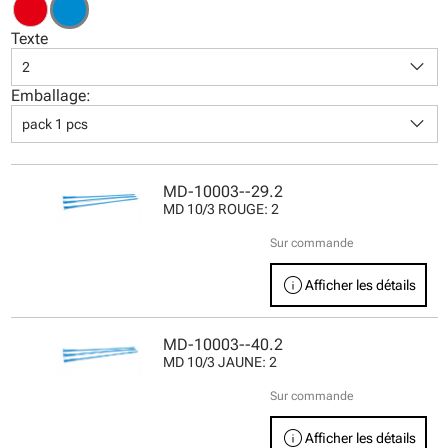
Texte
keyboard_arrow_down
2
Emballage:
keyboard_arrow_down
pack 1 pcs
MD-10003--29.2
MD 10/3 ROUGE: 2
Sur commande
info
Afficher les détails
MD-10003--40.2
MD 10/3 JAUNE: 2
Sur commande
info
Afficher les détails