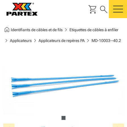
shopping_cart
search
m
home
chevron_right
Identifiants de câbles et de fils
Etiquettes de câbles à enfiler
chevron_right
chevron_right
chevron_right
Applicateurs
Applicateurs de repères PA
MD-10003--40.2