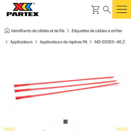
shopping_cart
search
m
home
chevron_right
Identifiants de câbles et de fils
Etiquettes de câbles à enfiler
chevron_right
chevron_right
chevron_right
Applicateurs
Applicateurs de repères PA
MD-02003--40.Z