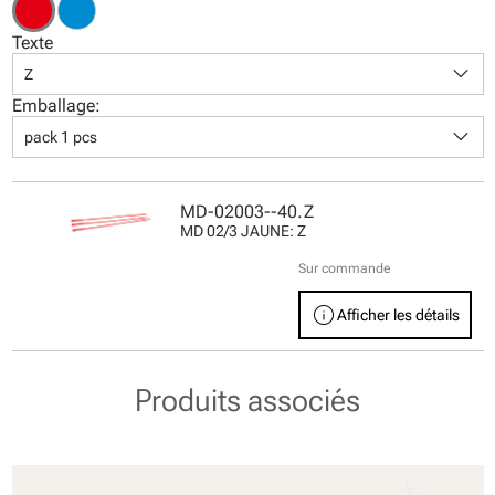
Texte
keyboard_arrow_down
Z
Emballage:
keyboard_arrow_down
pack 1 pcs
MD-02003--40.Z
MD 02/3 JAUNE: Z
Sur commande
info
Afficher les détails
Produits associés