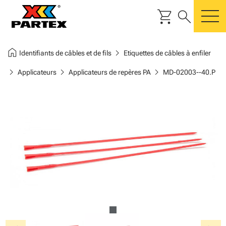
shopping_cart
search
m
home
chevron_right
Identifiants de câbles et de fils
Etiquettes de câbles à enfiler
chevron_right
chevron_right
chevron_right
Applicateurs
Applicateurs de repères PA
MD-02003--40.P