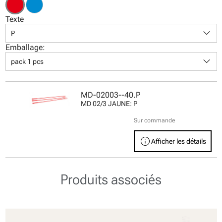
Texte
keyboard_arrow_down
P
Emballage:
keyboard_arrow_down
pack 1 pcs
MD-02003--40.P
MD 02/3 JAUNE: P
Sur commande
info
Afficher les détails
Produits associés