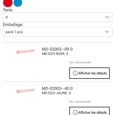
Texte
keyboard_arrow_down
0
Emballage:
keyboard_arrow_down
pack 1 pcs
MD-02003--09.0
MD 02/3 NOIR: 0
Sur commande
info
Afficher les détails
MD-02003--40.0
MD 02/3 JAUNE: 0
Sur commande
info
Afficher les détails