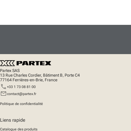
Partex SAS
13 Rue Charles Cordier, Bâtiment B, Porte C4
77164 Ferrières-en-Brie, France
call
+33 1 73 08 81 00
mail
contact@partex.fr
Politique de confidentialité
Liens rapide
Catalogue des produits