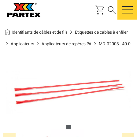
shopping_cart
search
m
home
chevron_right
Identifiants de câbles et de fils
Etiquettes de câbles à enfiler
chevron_right
chevron_right
chevron_right
Applicateurs
Applicateurs de repères PA
MD-02003--40.0