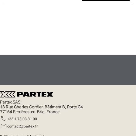
Partex SAS
13 Rue Charles Cordier, Bâtiment B, Porte C4
77164 Ferrières-en-Brie, France
call
+33 1 73 08 81 00
mail
contact@partex.fr