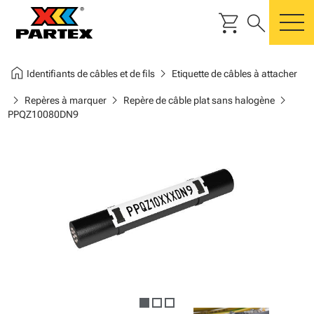
shopping_cart
search
m
home
chevron_right
Identifiants de câbles et de fils
Etiquette de câbles à attacher
chevron_right
chevron_right
chevron_right
Repères à marquer
Repère de câble plat sans halogène
PPQZ10080DN9