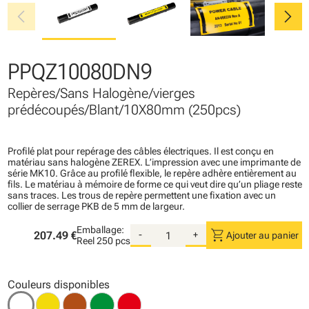
chevron_left
chevron_right
PPQZ10080DN9
Repères/Sans Halogène/vierges
prédécoupés/Blant/10X80mm (250pcs)
Profilé plat pour repérage des câbles électriques. Il est conçu en
matériau sans halogène ZEREX. L’impression avec une imprimante de
série MK10. Grâce au profilé flexible, le repère adhère entièrement au
fils. Le matériau à mémoire de forme ce qui veut dire qu’un pliage reste
sans traces. Les trous de repère permettent une fixation avec un
collier de serrage PKB de 5 mm de largeur.
Emballage:
shopping_cart
207.49 €
-
+
Ajouter au panier
Reel
250 pcs
Couleurs disponibles