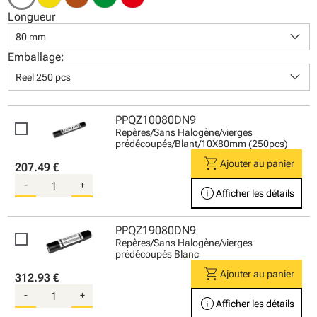
Longueur
keyboard_arrow_down
80 mm
Emballage:
keyboard_arrow_down
Reel 250 pcs
PPQZ10080DN9
Repères/Sans Halogène/vierges
prédécoupés/Blant/10X80mm (250pcs)
shopping_cart
Ajouter au panier
207.49 €
-
+
info
Afficher les détails
PPQZ19080DN9
Repères/Sans Halogène/vierges
prédécoupés Blanc
shopping_cart
Ajouter au panier
312.93 €
-
+
info
Afficher les détails