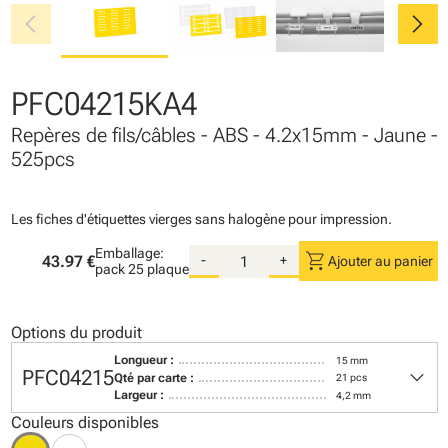
chevron_left
chevron_right
PFC04215KA4
Repères de fils/câbles - ABS - 4.2x15mm - Jaune -
525pcs
Les fiches d'étiquettes vierges sans halogène pour impression.
Emballage:
shopping_cart
43.97 €
-
+
Ajouter au panier
pack
25 plaque
Options du produit
Longueur :
15 mm
keyboard_arrow_down
PFC04215
Qté par carte :
21 pcs
Largeur :
4,2 mm
Couleurs disponibles