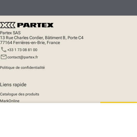
Partex SAS
13 Rue Charles Cordier, Bâtiment B, Porte C4
77164 Ferrières-en-Brie, France
call
+33 1 73 08 81 00
mail
contact@partex.fr
Politique de confidentialité
Liens rapide
Catalogue des produits
MarkOnline
Actualités
close
Support
Votre panier
We mark the future
A propos de nous
© 2025 Partex Marking Systems