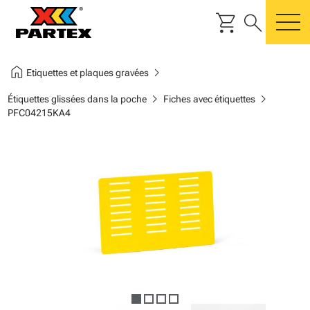
shopping_cart
search
m
home
chevron_right
Etiquettes et plaques gravées
chevron_right
chevron_right
Étiquettes glissées dans la poche
Fiches avec étiquettes
PFC04215KA4