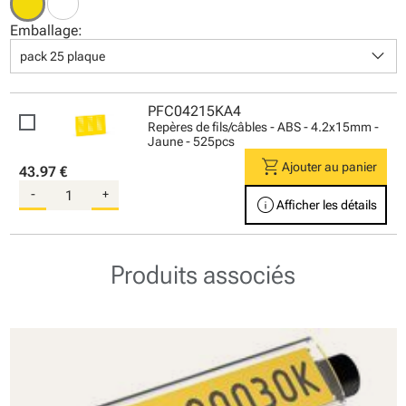
Emballage:
keyboard_arrow_down
pack 25 plaque
PFC04215KA4
Repères de fils/câbles - ABS - 4.2x15mm -
Jaune - 525pcs
shopping_cart
Ajouter au panier
43.97 €
-
+
info
Afficher les détails
Produits associés