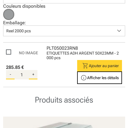
Couleurs disponibles
Emballage:
keyboard_arrow_down
Reel 2000 pcs
PLT050023RN8
ETIQUETTES ADH ARGENT 50X23MM - 2
000 pcs
shopping_cart
Ajouter au panier
285.85 €
-
+
info
Afficher les détails
Produits associés