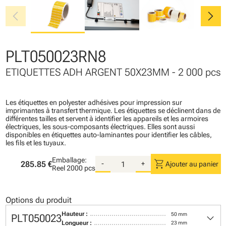
chevron_left
chevron_right
PLT050023RN8
ETIQUETTES ADH ARGENT 50X23MM - 2 000 pcs
Les étiquettes en polyester adhésives pour impression sur
imprimantes à transfert thermique. Les étiquettes se déclinent dans de
différentes tailles et servent à identifier les appareils et les armoires
électriques, les sous-composants électriques. Elles sont aussi
disponibles en étiquettes auto-laminantes pour identifier les câbles,
les fils et les tuyaux.
Emballage:
shopping_cart
285.85 €
-
+
Ajouter au panier
Reel
2000 pcs
Options du produit
keyboard_arrow_down
Hauteur :
50 mm
PLT050023
Longueur :
23 mm