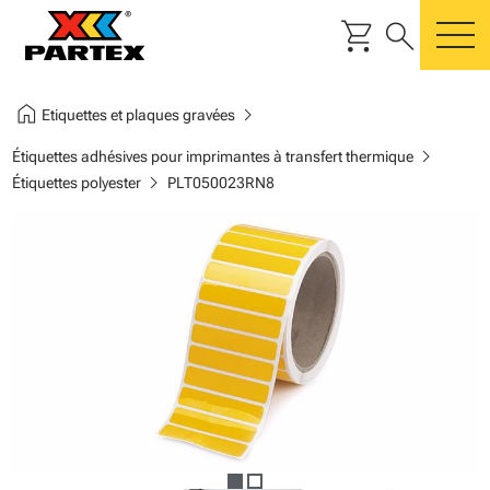
shopping_cart
search
m
home
chevron_right
Etiquettes et plaques gravées
chevron_right
Étiquettes adhésives pour imprimantes à transfert thermique
chevron_right
Étiquettes polyester
PLT050023RN8