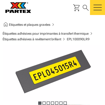
shopping_cart
search
m
home
chevron_right
Etiquettes et plaques gravées
chevron_right
Étiquettes adhésives pour imprimantes à transfert thermique
chevron_right
Étiquettes adhésives à revêtement brillant
EPL100090LR9