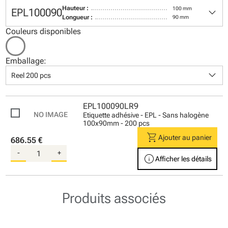
keyboard_arrow_down
Hauteur :
100 mm
EPL100090
Longueur :
90 mm
Couleurs disponibles
Emballage:
keyboard_arrow_down
Reel 200 pcs
EPL100090LR9
Etiquette adhésive - EPL - Sans halogène
100x90mm - 200 pcs
shopping_cart
Ajouter au panier
686.55 €
-
+
info
Afficher les détails
Produits associés