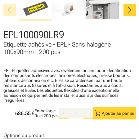
chevron_left
chevron_right
EPL100090LR9
Etiquette adhésive - EPL - Sans halogène
100x90mm - 200 pcs
EPL Étiquettes adhésives avec revêtement brillant pour identification
des composants électriques, armoires électriques, presse boutons,
tableaux de connexion etc. Elles se caractérisent par une haute
résistance aux fissures et à l’abrasion. Résistantes aux alcools,
graisses et huiles Les étiquettes flexibles d’une exceptionnelle
adhésion ce qui permet de les installer aussi sur des surfaces
irrégulières.
Emballage:
shopping_cart
686.55 €
-
+
Ajouter au panier
Reel
200 pcs
Options du produit