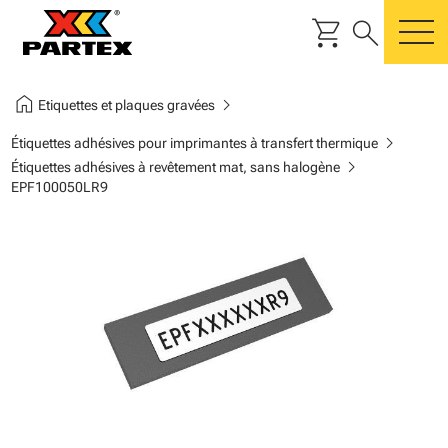
shopping_cart
search
m
home
chevron_right
Etiquettes et plaques gravées
chevron_right
Étiquettes adhésives pour imprimantes à transfert thermique
chevron_right
Étiquettes adhésives à revêtement mat, sans halogène
EPF100050LR9