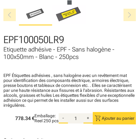
chevron_left
chevron_right
EPF100050LR9
Etiquette adhésive - EPF - Sans halogène -
100x50mm - Blanc - 250pcs
EPF Étiquettes adhésives , sans halogène avec un revêtement mat
pour identification des composants électrique, armoires électrique,
presse boutons et tableaux de connexion etc. . Elles se caractérisent
par une haute résistance aux fissures et à l’abrasion. Résistantes aux
alcools, graisses et huiles Les étiquettes flexibles d’une exceptionnelle
adhésion ce qui permet de les installer aussi sur des surfaces
irrégulières.
Emballage:
shopping_cart
778.34 €
-
+
Ajouter au panier
Reel
250 pcs