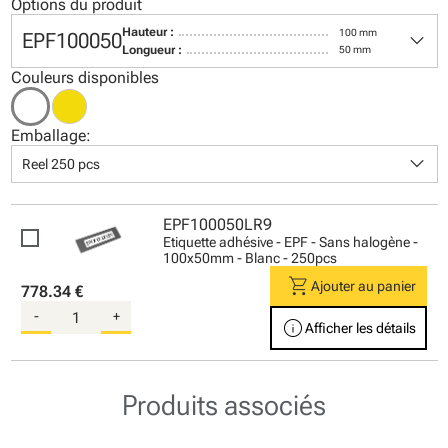
Options du produit
keyboard_arrow_down
Hauteur :
100 mm
EPF100050
Longueur :
50 mm
Couleurs disponibles
Emballage:
keyboard_arrow_down
Reel 250 pcs
EPF100050LR9
Etiquette adhésive - EPF - Sans halogène -
100x50mm - Blanc - 250pcs
shopping_cart
Ajouter au panier
778.34 €
-
+
info
Afficher les détails
Produits associés