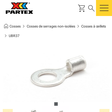
shopping_cart
search
m
home
chevron_right
chevron_right
Cosses
Cosses de serrages non-isolées
Cosses à œillets
chevron_right
UBR37