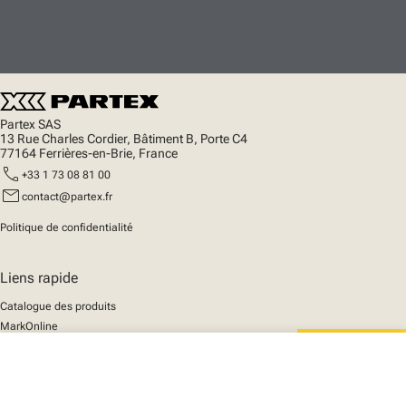
Partex SAS
13 Rue Charles Cordier, Bâtiment B, Porte C4
77164 Ferrières-en-Brie, France
call
+33 1 73 08 81 00
mail
contact@partex.fr
Politique de confidentialité
Liens rapide
Catalogue des produits
MarkOnline
Actualités
close
Support
Votre panier
We mark the future
A propos de nous