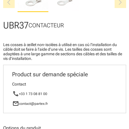
chevron_left
chevron_right
UBR37
CONTACTEUR
Les cosses à œillet non-isolées à utilisé en cas où l’installation du
câble doit se faire à l’aide d’une vis. Les tailles des cosses sont
adaptées à une large gamme de sections des câbles et des tailles de
vis d’installation.
Product sur demande spéciale
Contact
call
+33 1 73 08 81 00
mail
contact@partex.fr
Options du produit