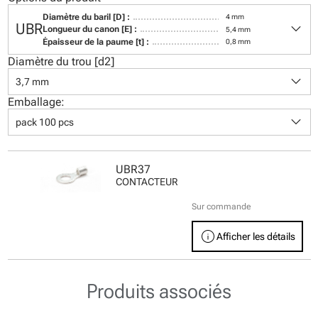
Diamètre du baril [D] :
4 mm
keyboard_arrow_down
UBR
Longueur du canon [E] :
5,4 mm
Épaisseur de la paume [t] :
0,8 mm
Diamètre du trou [d2]
keyboard_arrow_down
3,7 mm
Emballage:
keyboard_arrow_down
pack 100 pcs
UBR37
CONTACTEUR
Sur commande
info
Afficher les détails
Produits associés