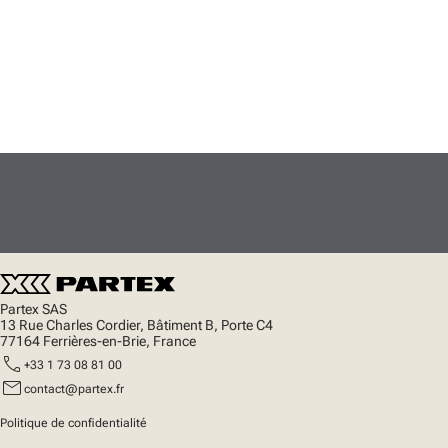
Partex SAS
13 Rue Charles Cordier, Bâtiment B, Porte C4
77164 Ferrières-en-Brie, France
call
+33 1 73 08 81 00
mail
contact@partex.fr
Politique de confidentialité