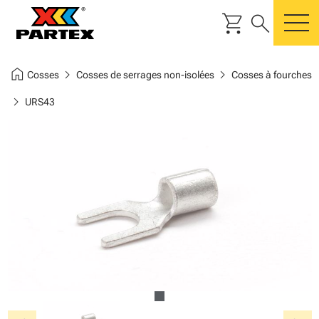
shopping_cart
search
m
home
chevron_right
chevron_right
Cosses
Cosses de serrages non-isolées
Cosses à fourches
chevron_right
URS43