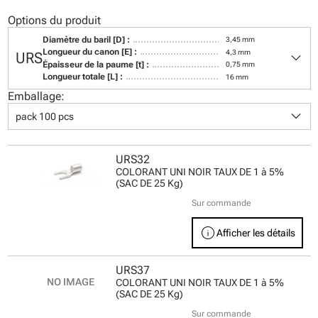
Options du produit
Diamètre du baril [D] :
3,45 mm
keyboard_arrow_down
Longueur du canon [E] :
4,3 mm
URS
Épaisseur de la paume [t] :
0,75 mm
Longueur totale [L] :
16 mm
Emballage:
keyboard_arrow_down
pack 100 pcs
URS32
COLORANT UNI NOIR TAUX DE 1 à 5%
(SAC DE 25 Kg)
Sur commande
info
Afficher les détails
URS37
COLORANT UNI NOIR TAUX DE 1 à 5%
(SAC DE 25 Kg)
Sur commande