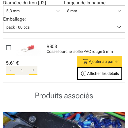
Diamètre du trou [d2]
Largeur de la paume
keyboard_arrow_down
keyboard_arrow_down
5,3 mm
8 mm
Emballage:
keyboard_arrow_down
pack 100 pcs
RS53
Cosse fourche isolée PVC rouge 5 mm
shopping_cart
Ajouter au panier
5.61 €
-
+
info
Afficher les détails
Produits associés