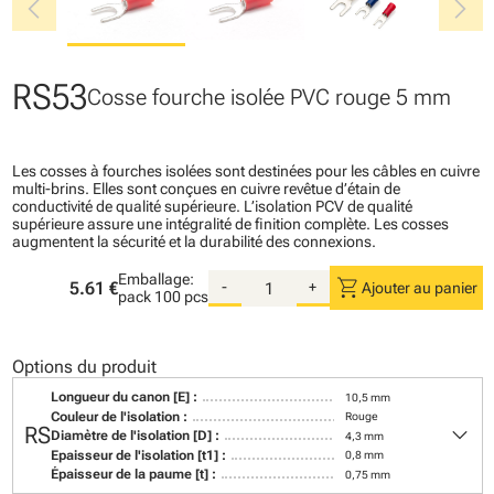
chevron_left
chevron_right
RS53
Cosse fourche isolée PVC rouge 5 mm
Les cosses à fourches isolées sont destinées pour les câbles en cuivre
multi-brins. Elles sont conçues en cuivre revêtue d’étain de
conductivité de qualité supérieure. L’isolation PCV de qualité
supérieure assure une intégralité de finition complète. Les cosses
augmentent la sécurité et la durabilité des connexions.
Emballage:
shopping_cart
5.61 €
-
+
Ajouter au panier
pack
100 pcs
Options du produit
Longueur du canon [E] :
10,5 mm
Couleur de l'isolation :
Rouge
keyboard_arrow_down
RS
Diamètre de l'isolation [D] :
4,3 mm
Epaisseur de l'isolation [t1] :
0,8 mm
Épaisseur de la paume [t] :
0,75 mm