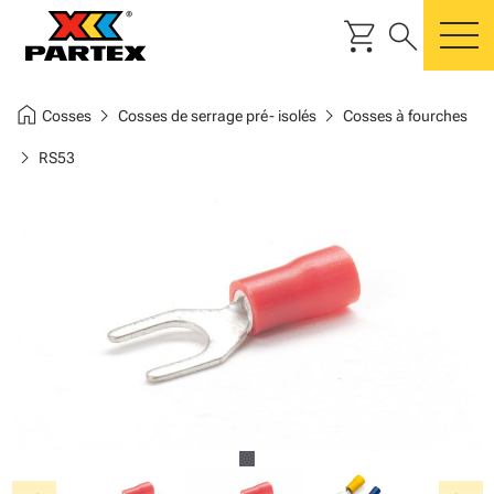
shopping_cart
search
m
home
chevron_right
chevron_right
Cosses
Cosses de serrage pré- isolés
Cosses à fourches
chevron_right
RS53