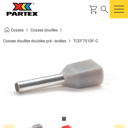
shopping_cart
search
m
home
chevron_right
chevron_right
Cosses
Cosses douilles
chevron_right
Cosses douilles doubles pré- isolées
TCEF7510F-C