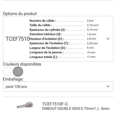
Options du produit
Numéro de câble :
2 pcs
Taille du câble :
0,75 mm²
Épaisseur du cylindre [t] :
0,15 mm
Diamètre intérieur [d] :
1,8 mm
keyboard_arrow_down
TCEF7510
Hauteur d'isolation [D] :
2,8 mm
Epaisseur de l'isolation [T] :
0,25 mm
Largeur de l'isolation [D] :
5 mm
Longueur de la paume :
10 mm
Longueur totale [L] :
17 mm
Couleurs disponibles
Emballage:
keyboard_arrow_down
pack 100 pcs
TCEF7510F-C
EMBOUT DOUBLE GRIS 0.75mm², L. 8mm