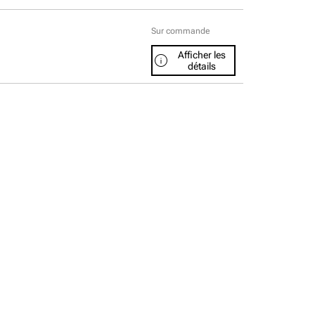
Sur commande
Afficher les
info
détails