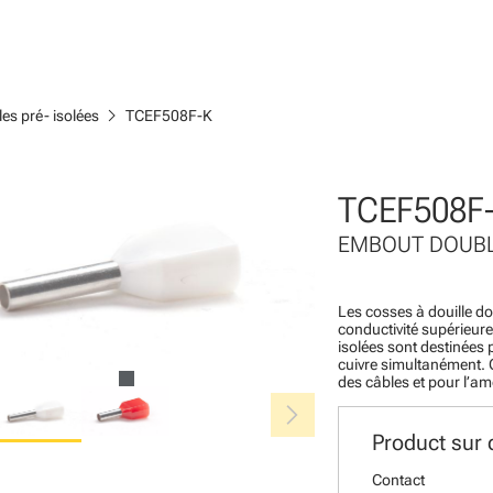
chevron_right
es pré- isolées
TCEF508F-K
TCEF508F
EMBOUT DOUBLE
Les cosses à douille do
conductivité supérieure
isolées sont destinées 
cuivre simultanément. C
des câbles et pour l’amé
chevron_right
Product sur
Contact