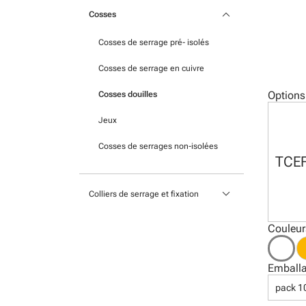
Plaques gravées
keyboard_arrow_down
Protection des câbles
Cosses
Plaques imprimées avec
Cosses de serrage pré- isolés
technologie UV
Cosses de serrage en cuivre
Étiquettes glissées dans la poche
Options
Cosses douilles
Étiquettes adhésives pour
imprimantes à transfert
Jeux
thermique
Cosses de serrages non-isolées
Étiquettes imprimées prêtes à
TCE
l’installation
keyboard_arrow_down
Colliers de serrage et fixation
Étiquettes adhésives pour
imprimantes standard
Fixations et bases
Couleur
Scellés
Colliers nylon
Emball
Colliers en acier
pack 1