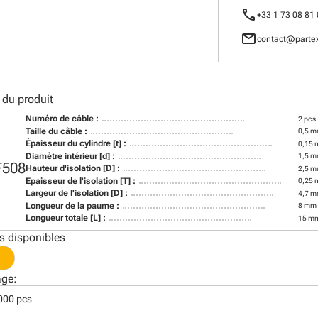
call
+33 1 73 08 81
mail
contact@partex
 du produit
Numéro de câble :
2 pcs
Taille du câble :
0,5 m
Épaisseur du cylindre [t] :
0,15
Diamètre intérieur [d] :
1,5 
F508
Hauteur d'isolation [D] :
2,5 
Epaisseur de l'isolation [T] :
0,25
Largeur de l'isolation [D] :
4,7 
Longueur de la paume :
8 mm
Longueur totale [L] :
15 m
s disponibles
age:
000 pcs