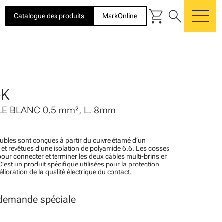
shopping_cart
search
Catalogue des produits
MarkOnline
me
-K
 BLANC 0.5 mm², L. 8mm
ubles sont conçues à partir du cuivre étamé d‘un
 et revêtues d’une isolation de polyamide 6.6. Les cosses
pour connecter et terminer les deux câbles multi-brins en
’est un produit spécifique utilisées pour la protection
lioration de la qualité électrique du contact.
 demande spéciale