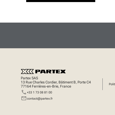
Partex SAS
13 Rue Charles Cordier, Bâtiment B, Porte C4
Poli
77164 Ferrières-en-Brie, France
call
+33 1 73 08 81 00
mail
contact@partex.fr