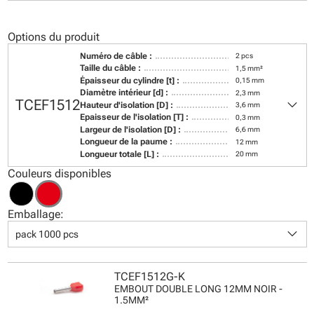
Options du produit
Numéro de câble :
2 pcs
Taille du câble :
1,5 mm²
Épaisseur du cylindre [t] :
0,15 mm
Diamètre intérieur [d] :
2,3 mm
keyboard_arrow_down
TCEF1512
Hauteur d'isolation [D] :
3,6 mm
Epaisseur de l'isolation [T] :
0,3 mm
Largeur de l'isolation [D] :
6,6 mm
Longueur de la paume :
12 mm
Longueur totale [L] :
20 mm
Couleurs disponibles
Emballage:
keyboard_arrow_down
pack 1000 pcs
TCEF1512G-K
EMBOUT DOUBLE LONG 12MM NOIR -
1.5MM²