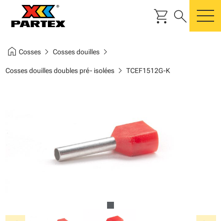
shopping_cart
search
m
home
chevron_right
chevron_right
Cosses
Cosses douilles
chevron_right
Cosses douilles doubles pré- isolées
TCEF1512G-K