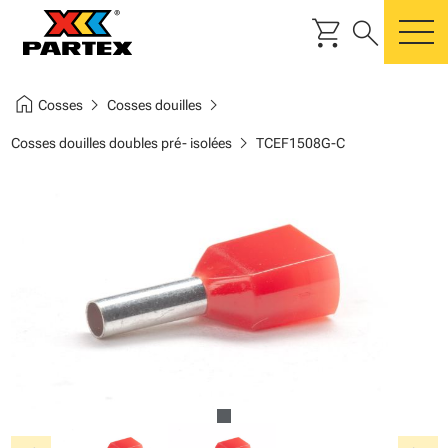
shopping_cart
search
m
home
chevron_right
chevron_right
Cosses
Cosses douilles
chevron_right
Cosses douilles doubles pré- isolées
TCEF1508G-C