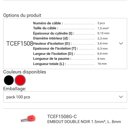
Options du produit
Numéro de câble :
2 pcs
Taille du câble :
1,5 mm²
Épaisseur du cylindre [t] :
0,15 mm
Diamètre intérieur [d] :
2,3 mm
keyboard_arrow_down
TCEF1508
Hauteur d'isolation [D] :
3,6 mm
Epaisseur de l'isolation [T] :
0,3 mm
Largeur de l'isolation [D] :
6,6 mm
Longueur de la paume :
8 mm
Longueur totale [L] :
16 mm
Couleurs disponibles
Emballage:
keyboard_arrow_down
pack 100 pcs
TCEF1508G-C
EMBOUT DOUBLE NOIR 1.5mm², L. 8mm