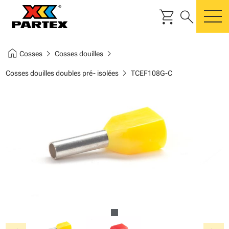
shopping_cart
search
m
home
chevron_right
chevron_right
Cosses
Cosses douilles
chevron_right
Cosses douilles doubles pré- isolées
TCEF108G-C