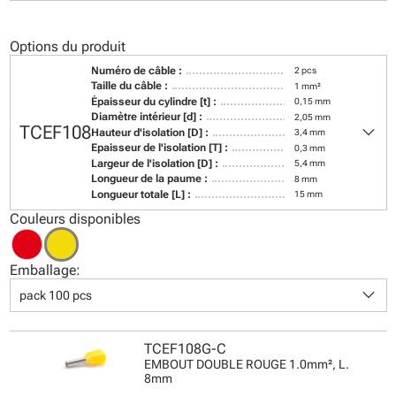
Options du produit
Numéro de câble :
2 pcs
Taille du câble :
1 mm²
Épaisseur du cylindre [t] :
0,15 mm
Diamètre intérieur [d] :
2,05 mm
keyboard_arrow_down
TCEF108
Hauteur d'isolation [D] :
3,4 mm
Epaisseur de l'isolation [T] :
0,3 mm
Largeur de l'isolation [D] :
5,4 mm
Longueur de la paume :
8 mm
Longueur totale [L] :
15 mm
Couleurs disponibles
Emballage:
keyboard_arrow_down
pack 100 pcs
TCEF108G-C
EMBOUT DOUBLE ROUGE 1.0mm², L.
8mm