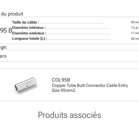
 du produit
Taille du câble :
95 m
Diamètre intérieur :
13,4
95 B
Diamètre extérieur :
17 m
Longueur totale [L] :
45 m
age:
 pcs
COL95B
Copper Tube Butt Connector Cable Entry
Size 95mm2
Produits associés