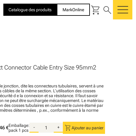
shopping_cart
search
Catalogue des produits
MarkOnline
me
t Connector Cable Entry Size 95mm2
e jonction, dite les connecteurs tubulaires, servent à une
 câbles de la même section. L’utilisation des cosses
écurité d e la connexion et sa résistance. Il faut savoir
ion ne peut être surchargée mécaniquement. Le matériau
on des cosses tubulaires en cuivre est le cuivre étamé par
mètres déterminées , p.ex., conformément à la norme
Emballage:
shopping_cart
46 €
-
+
Ajouter au panier
pack
1 pcs