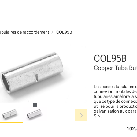
chevron_right
ubulaires de raccordement
COL95B
COL95B
Copper Tube But
Les cosses tubulaires d
connexion frontales des
tubulaires améliore la s
que ce type de connex
utilisé pour la producti
chevron_right
galvanisation aux para
SIN.
102.