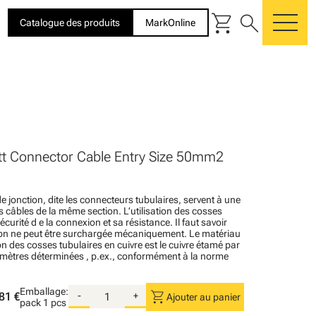
shopping_cart
search
Catalogue des produits
MarkOnline
me
t Connector Cable Entry Size 50mm2
e jonction, dite les connecteurs tubulaires, servent à une
 câbles de la même section. L’utilisation des cosses
écurité d e la connexion et sa résistance. Il faut savoir
ion ne peut être surchargée mécaniquement. Le matériau
on des cosses tubulaires en cuivre est le cuivre étamé par
mètres déterminées , p.ex., conformément à la norme
Emballage:
shopping_cart
81 €
-
+
Ajouter au panier
pack
1 pcs