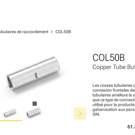
chevron_right
ubulaires de raccordement
COL50B
COL50B
Copper Tube But
Les cosses tubulaires d
connexion frontales des
tubulaires améliore la s
que ce type de connex
utilisé pour la producti
chevron_right
galvanisation aux para
SIN.
61.