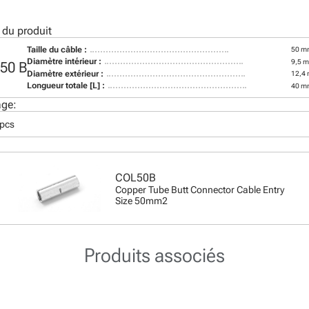
 du produit
Taille du câble :
50 m
Diamètre intérieur :
9,5 
50 B
Diamètre extérieur :
12,4
Longueur totale [L] :
40 m
age:
 pcs
COL50B
Copper Tube Butt Connector Cable Entry
Size 50mm2
Produits associés