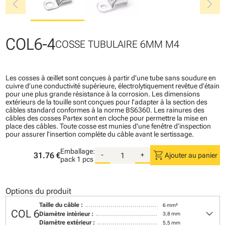
chevron_left
chevron_right
COL6-4
COSSE TUBULAIRE 6MM M4
Les cosses à œillet sont conçues à partir d’une tube sans soudure en
cuivre d’une conductivité supérieure, électrolytiquement revêtue d’étain
pour une plus grande résistance à la corrosion. Les dimensions
extérieurs de la touille sont conçues pour l’adapter à la section des
câbles standard conformes à la norme BS6360. Les rainures des
câbles des cosses Partex sont en cloche pour permettre la mise en
place des câbles. Toute cosse est munies d'une fenêtre d’inspection
pour assurer l’insertion complète du câble avant le sertissage.
Emballage:
shopping_cart
31.76 €
-
+
Ajouter au panier
pack
1 pcs
Options du produit
Taille du câble :
6 mm²
keyboard_arrow_down
COL 6
Diamètre intérieur :
3,8 mm
Diamètre extérieur :
5,5 mm