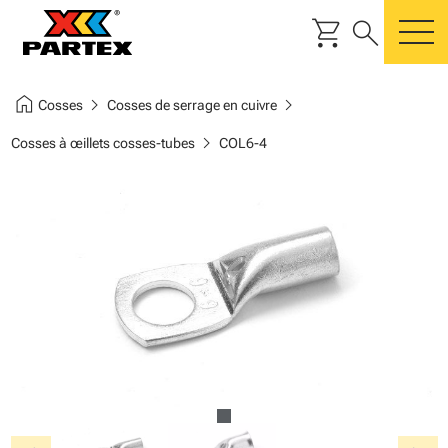
shopping_cart
search
m
home
chevron_right
chevron_right
Cosses
Cosses de serrage en cuivre
chevron_right
Cosses à œillets cosses-tubes
COL6-4