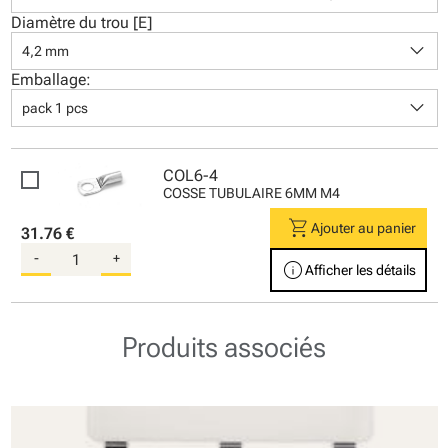
Diamètre du trou [E]
keyboard_arrow_down
4,2 mm
Emballage:
keyboard_arrow_down
pack 1 pcs
COL6-4
COSSE TUBULAIRE 6MM M4
shopping_cart
Ajouter au panier
31.76 €
-
+
info
Afficher les détails
Produits associés