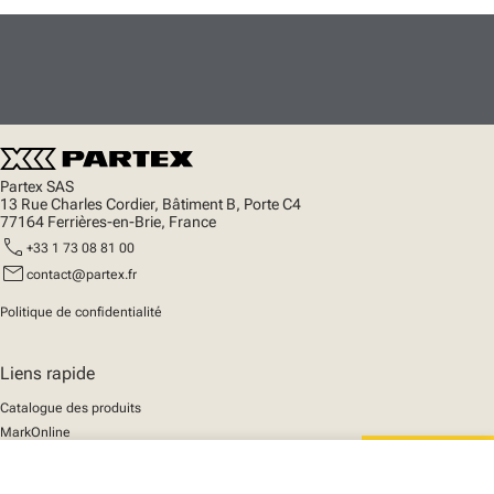
Partex SAS
13 Rue Charles Cordier, Bâtiment B, Porte C4
77164 Ferrières-en-Brie, France
call
+33 1 73 08 81 00
mail
contact@partex.fr
Politique de confidentialité
Liens rapide
Catalogue des produits
MarkOnline
Actualités
Support