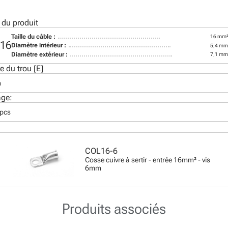
 du produit
Taille du câble :
16 mm
16
Diamètre intérieur :
5,4 m
Diamètre extérieur :
7,1 m
e du trou [E]
m
age:
 pcs
COL16-6
Cosse cuivre à sertir - entrée 16mm² - vis
6mm
Produits associés