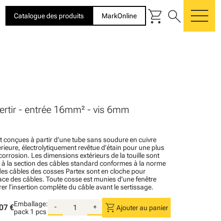
shopping_cart
search
Catalogue des produits
MarkOnline
me
ertir - entrée 16mm² - vis 6mm
t conçues à partir d’une tube sans soudure en cuivre
rieure, électrolytiquement revêtue d’étain pour une plus
corrosion. Les dimensions extérieurs de la touille sont
 à la section des câbles standard conformes à la norme
es câbles des cosses Partex sont en cloche pour
ace des câbles. Toute cosse est munies d'une fenêtre
er l’insertion complète du câble avant le sertissage.
Emballage:
shopping_cart
07 €
-
+
Ajouter au panier
pack
1 pcs