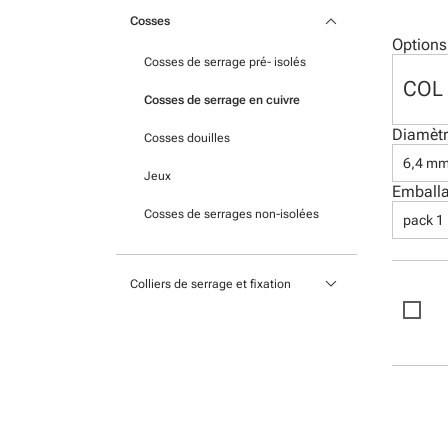
Plaques gravées
keyboard_arrow_down
Protection des câbles
Cosses
Plaques imprimées avec
Options
Cosses de serrage pré- isolés
technologie UV
COL 
Cosses de serrage en cuivre
Étiquettes glissées dans la poche
Diamètr
Cosses douilles
Étiquettes adhésives pour
6,4 m
imprimantes à transfert
Jeux
Emball
thermique
Cosses de serrages non-isolées
pack 1
Étiquettes imprimées prêtes à
l’installation
keyboard_arrow_down
Colliers de serrage et fixation
Étiquettes adhésives pour
imprimantes standard
Fixations et bases
Scellés
Colliers nylon
Colliers en acier