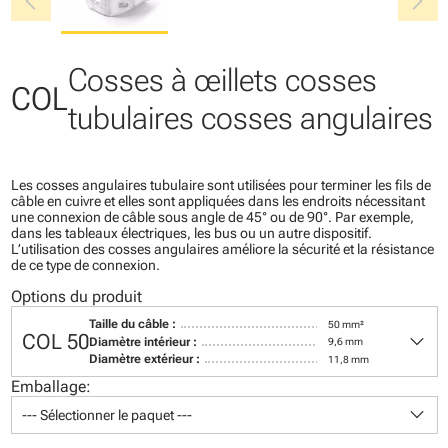
chevron_left
chevron_right
Cosses à œillets cosses
COL
tubulaires cosses angulaires
Les cosses angulaires tubulaire sont utilisées pour terminer les fils de
câble en cuivre et elles sont appliquées dans les endroits nécessitant
une connexion de câble sous angle de 45° ou de 90°. Par exemple,
dans les tableaux électriques, les bus ou un autre dispositif.
L’utilisation des cosses angulaires améliore la sécurité et la résistance
de ce type de connexion.
Options du produit
Taille du câble :
50 mm²
keyboard_arrow_down
COL 50
Diamètre intérieur :
9,6 mm
Diamètre extérieur :
11,8 mm
Emballage:
keyboard_arrow_down
--- Sélectionner le paquet ---