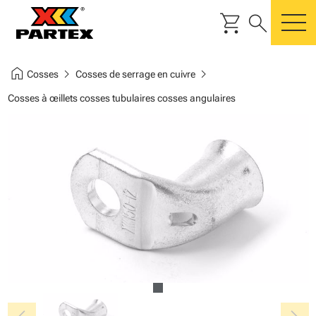
shopping_cart
search
m
home
chevron_right
chevron_right
Cosses
Cosses de serrage en cuivre
Cosses à œillets cosses tubulaires cosses angulaires