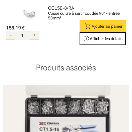
COL50-8/RA
Cosse cuivre à sertir coudée 90° - entrée
50mm²
shopping_cart
Ajouter au panier
158.19 €
-
+
info
Afficher les détails
Produits associés