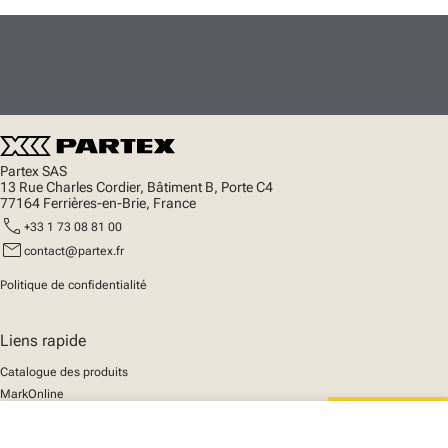
Partex SAS
13 Rue Charles Cordier, Bâtiment B, Porte C4
77164 Ferrières-en-Brie, France
call
+33 1 73 08 81 00
mail
contact@partex.fr
Politique de confidentialité
Liens rapide
Catalogue des produits
MarkOnline
Actualités
Support