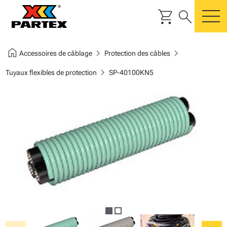
shopping_cart
search
m
home
chevron_right
chevron_right
Accessoires de câblage
Protection des câbles
chevron_right
Tuyaux flexibles de protection
SP-40100KN5