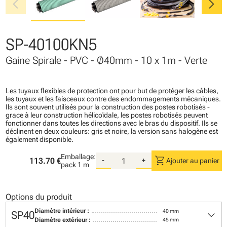
chevron_left
chevron_right
SP-40100KN5
Gaine Spirale - PVC - Ø40mm - 10 x 1m - Verte
Les tuyaux flexibles de protection ont pour but de protéger les câbles,
les tuyaux et les faisceaux contre des endommagements mécaniques.
Ils sont souvent utilisés pour la construction des postes robotisés -
grace à leur construction hélicoïdale, les postes robotisés peuvent
fonctionner dans toutes les directions avec le bras du dispositif. Ils se
déclinent en deux couleurs: gris et noire, la version sans halogène est
également disponible.
Emballage:
shopping_cart
113.70 €
-
+
Ajouter au panier
pack
1 m
Options du produit
keyboard_arrow_down
Diamètre intérieur :
40 mm
SP40
Diamètre extérieur :
45 mm