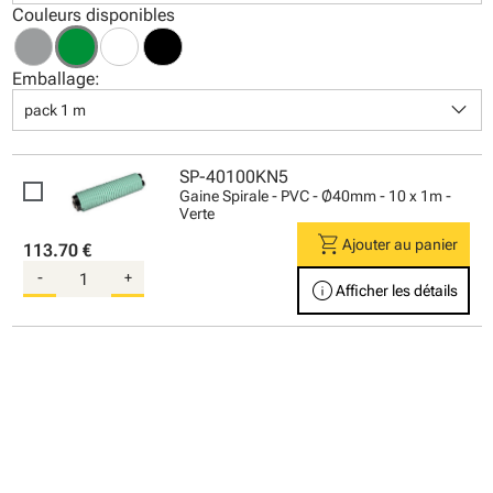
Couleurs disponibles
Emballage:
keyboard_arrow_down
pack 1 m
SP-40100KN5
Gaine Spirale - PVC - Ø40mm - 10 x 1m -
Verte
shopping_cart
Ajouter au panier
113.70 €
-
+
info
Afficher les détails