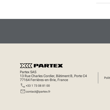
Scellés
Partex SAS
13 Rue Charles Cordier, Bâtiment B, Porte C4
Poli
77164 Ferrières-en-Brie, France
call
+33 1 73 08 81 00
mail
contact@partex.fr