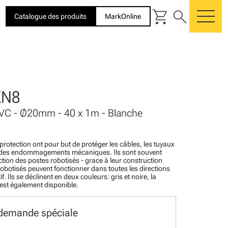
shopping_cart
search
Catalogue des produits
MarkOnline
me
KN8
 PVC - Ø20mm - 40 x 1m - Blanche
 protection ont pour but de protéger les câbles, les tuyaux
re des endommagements mécaniques. Ils sont souvent
uction des postes robotisés - grace à leur construction
 robotisés peuvent fonctionner dans toutes les directions
f. Ils se déclinent en deux couleurs: gris et noire, la
est également disponible.
 demande spéciale