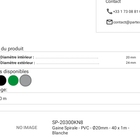
Contact
call
+33 1 73 08 81
mail
contact@partex
 du produit
Diamètre intérieur :
20 mm
0
Diamètre extérieur :
24 mm
s disponibles
age:
0 m
SP-20300KN8
Gaine Spirale - PVC - Ø20mm - 40 x 1m -
Blanche