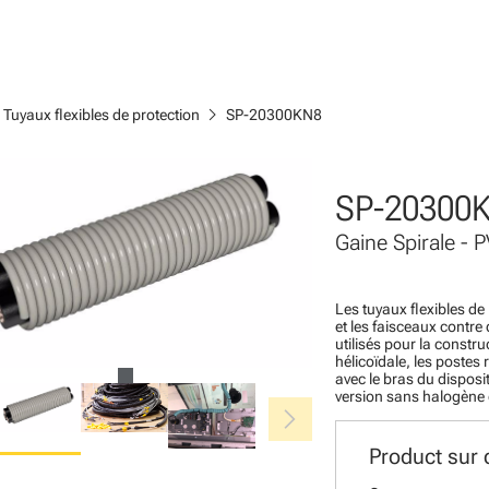
ht
chevron_right
Tuyaux flexibles de protection
SP-20300KN8
SP-20300
Gaine Spirale -
Les tuyaux flexibles de
et les faisceaux cont
utilisés pour la constr
hélicoïdale, les postes
avec le bras du dispositi
version sans halogène 
chevron_right
Product sur